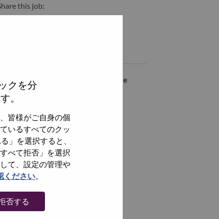
hare this job:
hare Global Brand & Campaigns Marketing Specialist with Linked
Share Global Brand & Campaigns Marketing Specialist with a 
Similar jobs
Gerente de Marketing - Performance
ックを分
SAO PAULO - SP, São Paulo, Brazil,
ます。
Junior Global Project Manager
、皆様がご自身の個
SAO PAULO - SP, São Paulo, Brazil,
ているすべてのクッ
れる」を選択すると、
Product Marketing Specialist
すべて拒否」を選択
SAO PAULO - SP, São Paulo, Brazil,
して、設定の管理や
認ください
。
全てを見る
拒否する