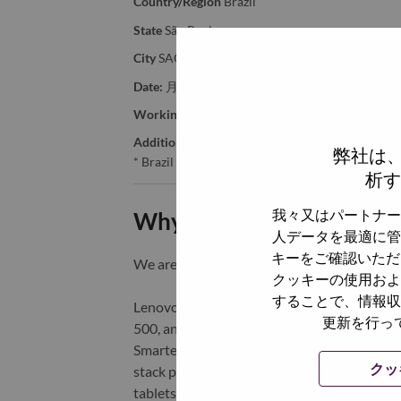
Country/Region
Brazil
State
São Paulo
City
SAO PAULO - SP
Date:
月曜日, 6月 1, 2026
Working Time:
Full-time
Additional Locations
:
弊社は
* Brazil - São Paulo - SAO PAULO - SP
析す
我々又はパートナー
Why Work at Lenovo
人データを最適に管
キーをご確認いただ
We are Lenovo. We do what we say. We o
クッキーの使用およ
することで、情報収
Lenovo is a US$83 billion revenue global t
更新を行っ
500, and serving millions of customers every
Smarter Technology for All, Lenovo has built
クッ
stack portfolio of AI-enabled, AI-ready, an
tablets), infrastructure (server, storage, 