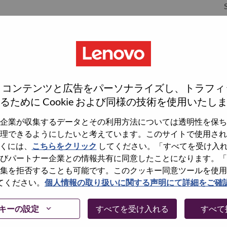
S
S
、コンテンツと広告をパーソナライズし、トラフィ
るために Cookie および同様の技術を使用いたし
企業が収集するデータとその利用方法については透明性を保ち
理できるようにしたいと考えています。このサイトで使用され
くには、
こちらをクリック
してください。「すべてを受け入
wn what we do. We WOW our customers.
びパートナー企業との情報共有に同意したことになります。「
集を拒否することも可能です。このクッキー同意ツールを使用
echnology powerhouse, ranked #153 in the Fortune Global
てください。
個人情報の取り扱いに関する声明にて詳細をご確
 day in 180 markets. Focused on a bold vision to deliver
 on its success as the world’s largest PC company with a full-
キーの設定
すべてを受け入れる
すべて
d AI-optimized devices (PCs, workstations, smartphones,
edge, high performance computing and software defined