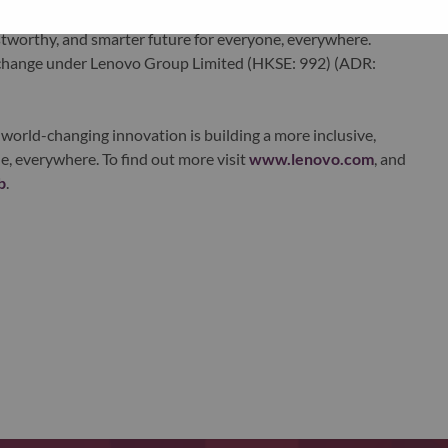
ervices. Lenovo’s continued investment in world-changing
ustworthy, and smarter future for everyone, everywhere.
xchange under Lenovo Group Limited (HKSE: 992) (ADR:
world-changing innovation is building a more inclusive,
e, everywhere. To find out more visit
www.lenovo.com
, and
b
.