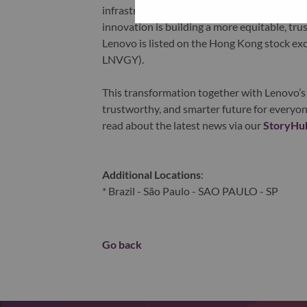
infrastructure), software, solutions, and s
innovation is building a more equitable, tr
Lenovo is listed on the Hong Kong stock e
LNVGY).
This transformation together with Lenovo’s 
trustworthy, and smarter future for everyon
read about the latest news via our
StoryHu
Additional Locations
:
* Brazil - São Paulo - SAO PAULO - SP
Go back