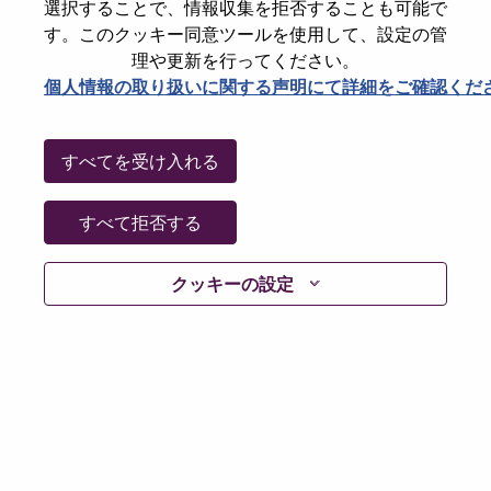
State
North Carolina
選択することで、情報収集を拒否することも可能で
す。このクッキー同意ツールを使用して、設定の管
City
Morrisville
理や更新を行ってください。
Date:
火曜日, 6月 16, 2026
個人情報の取り扱いに関する声明にて詳細をご確認くだ
Working Time:
Full-time
Additional Locations
:
すべてを受け入れる
* United States of America - Washington - Seattle
* United States of America - California - San Francisco
* United States of America - Oregon - Portland
すべて拒否する
* United States of America - California - Sacramento
* United States of America - California - San Jose
* United States of America - Nevada - Reno
クッキーの設定
* United States of America - Washington - Tacoma
* United States of America - North Carolina - Morrisville
Why Work at Lenovo
We are Lenovo. We do what we say. We own what we do.
We WOW our customers.