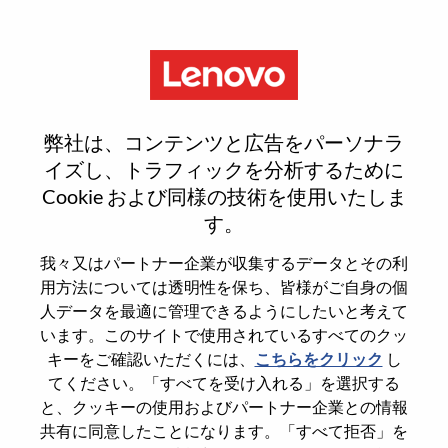
Menu
Senior Services Sales Executive
弊社は、コンテンツと広告をパーソナラ
- Global Accounts
イズし、トラフィックを分析するために
Cookie および同様の技術を使用いたしま
す。
我々又はパートナー企業が収集するデータとその利
用方法については透明性を保ち、皆様がご自身の個
General Information
人データを最適に管理できるようにしたいと考えて
います。このサイトで使用されているすべてのクッ
Req #
WD00100747
キーをご確認いただくには、
こちらをクリック
し
てください。「すべてを受け入れる」を選択する
Career Area
Sales
と、クッキーの使用およびパートナー企業との情報
Country/Region
United States of America
共有に同意したことになります。「すべて拒否」を