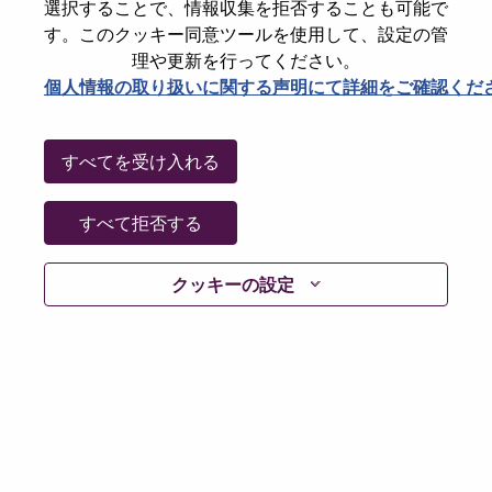
State
North Carolina
選択することで、情報収集を拒否することも可能で
す。このクッキー同意ツールを使用して、設定の管
City
Morrisville
理や更新を行ってください。
Date:
水曜日, 6月 3, 2026
個人情報の取り扱いに関する声明にて詳細をご確認くだ
Working Time:
Full-time
Additional Locations
:
すべてを受け入れる
* United States of America - North Carolina - Morrisville
すべて拒否する
Why Work at Lenovo
クッキーの設定
We are Lenovo. We do what we say. We own what we do.
We WOW our customers.
Lenovo is a US$83 billion revenue global technology
powerhouse, ranked #153 in the Fortune Global 500, and
serving millions of customers every day in 180 markets.
Focused on a bold vision to deliver Smarter Technology
for All, Lenovo has built on its success as the world’s