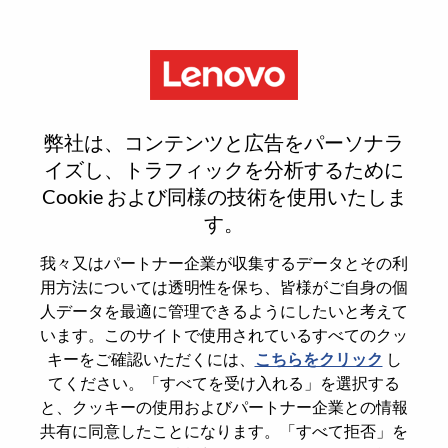
Menu
Senior Services Sales Executive
弊社は、コンテンツと広告をパーソナラ
- ServiceNow
イズし、トラフィックを分析するために
Cookie および同様の技術を使用いたしま
す。
我々又はパートナー企業が収集するデータとその利
用方法については透明性を保ち、皆様がご自身の個
General Information
人データを最適に管理できるようにしたいと考えて
います。このサイトで使用されているすべてのクッ
Req #
WD00099691
キーをご確認いただくには、
こちらをクリック
し
てください。「すべてを受け入れる」を選択する
Career Area
Sales
と、クッキーの使用およびパートナー企業との情報
Country/Region
United States of America
共有に同意したことになります。「すべて拒否」を