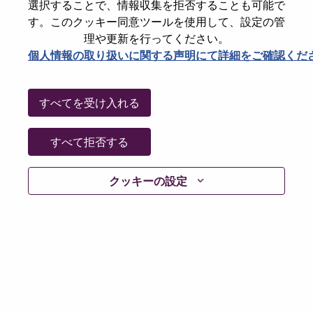
State
North Carolina
選択することで、情報収集を拒否することも可能で
す。このクッキー同意ツールを使用して、設定の管
City
Morrisville
理や更新を行ってください。
Date:
火曜日, 6月 16, 2026
個人情報の取り扱いに関する声明にて詳細をご確認くだ
Working Time:
Full-time
Additional Locations
:
すべてを受け入れる
* United States of America - North Carolina - Morrisville
すべて拒否する
Why Work at Lenovo
クッキーの設定
We are Lenovo. We do what we say. We own what we do.
We WOW our customers.
Lenovo is a US$83 billion revenue global technology
powerhouse, ranked #153 in the Fortune Global 500, and
serving millions of customers every day in 180 markets.
Focused on a bold vision to deliver Smarter Technology
for All, Lenovo has built on its success as the world’s