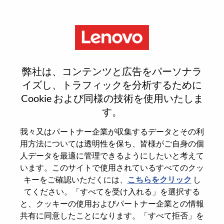
Menu
Senior Services Sales Executive
弊社は、コンテンツと広告をパーソナラ
– State & Local Government
イズし、トラフィックを分析するために
Cookie および同様の技術を使用いたしま
す。
我々又はパートナー企業が収集するデータとその利
用方法については透明性を保ち、皆様がご自身の個
General Information
人データを最適に管理できるようにしたいと考えて
います。このサイトで使用されているすべてのクッ
Req #
WD00100622
キーをご確認いただくには、
こちらをクリック
し
てください。「すべてを受け入れる」を選択する
Career Area
Sales
と、クッキーの使用およびパートナー企業との情報
Country/Region
United States of America
共有に同意したことになります。「すべて拒否」を