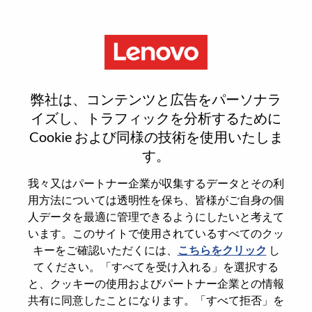
Menu
Senior Service Sales Executive -
弊社は、コンテンツと広告をパーソナラ
Strategic Deal Pursuit
イズし、トラフィックを分析するために
Cookie および同様の技術を使用いたしま
す。
我々又はパートナー企業が収集するデータとその利
用方法については透明性を保ち、皆様がご自身の個
General Information
人データを最適に管理できるようにしたいと考えて
います。このサイトで使用されているすべてのクッ
Req #
WD00100625
キーをご確認いただくには、
こちらをクリック
し
てください。「すべてを受け入れる」を選択する
Career Area
Sales
と、クッキーの使用およびパートナー企業との情報
Country/Region
Canada
共有に同意したことになります。「すべて拒否」を