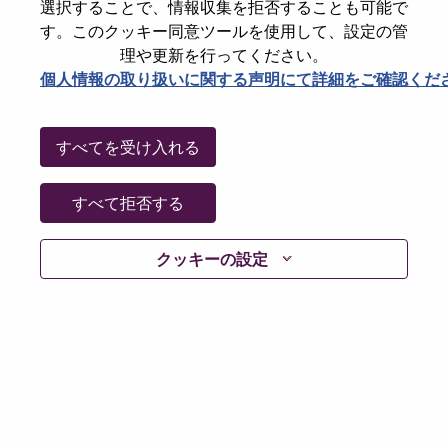
State
Ontario
選択することで、情報収集を拒否することも可能で
す。このクッキー同意ツールを使用して、設定の管
City
Markham
理や更新を行ってください。
Date:
木曜日, 6月 11, 2026
個人情報の取り扱いに関する声明にて詳細をご確認くだ
Working Time:
Full-time
Additional Locations
:
すべてを受け入れる
* Canada - Ontario - Markham
すべて拒否する
Why Work at Lenovo
クッキーの設定
We are Lenovo. We do what we say. We own what we do.
We WOW our customers.
Lenovo is a US$83 billion revenue global technology
powerhouse, ranked #153 in the Fortune Global 500, and
serving millions of customers every day in 180 markets.
Focused on a bold vision to deliver Smarter Technology
for All, Lenovo has built on its success as the world’s