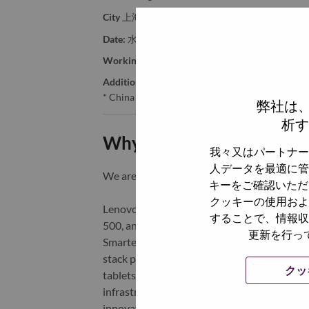
City
上海（Shanghai）
Date:
水曜日, 6月 3, 2026
Working Time:
Full-time
Additional Locations
:
* China - Shanghai - 上海（Shanghai）
弊社は
析す
Why Work at Lenovo
我々又はパートナー
人データを最適に管
We are Lenovo. We do what we say. We o
キーをご確認いただ
クッキーの使用およ
Lenovo is a US$83 billion revenue global t
することで、情報収
500, and serving millions of customers every
更新を行っ
Smarter Technology for All, Lenovo has built
stack portfolio of AI-enabled, AI-ready, an
クッ
tablets), infrastructure (server, storage, 
infrastructure), software, solutions, and s
innovation is building a more equitable, tr