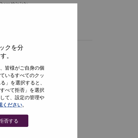
hare this job:
hare Senior Technical Project Manager with LinkedIn
Share Senior Technical Project Manager with a friend via e-m
Similar jobs
ックを分
智能座舱软件SQA
ます。
上海（Shanghai）, Shanghai, China,
、皆様がご自身の個
Security & Privacy Engineer
ているすべてのクッ
上海（Shanghai）, Shanghai, China,
れる」を選択すると、
智驾域控制器硬件工程师
すべて拒否」を選択
上海（Shanghai）, Shanghai, China,
して、設定の管理や
認ください
。
智能座舱多语言专家
上海（Shanghai）, Shanghai, China,
拒否する
全てを見る