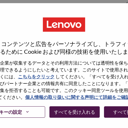
S
S
、コンテンツと広告をパーソナライズし、トラフィ
るために Cookie および同様の技術を使用いたし
企業が収集するデータとその利用方法については透明性を保ち
理できるようにしたいと考えています。このサイトで使用され
wn what we do. We WOW our customers.
くには、
こちらをクリック
してください。「すべてを受け入
びパートナー企業との情報共有に同意したことになります。「
echnology powerhouse, ranked #153 in the Fortune Global
集を拒否することも可能です。このクッキー同意ツールを使用
 day in 180 markets. Focused on a bold vision to deliver
てください。
個人情報の取り扱いに関する声明にて詳細をご確
 on its success as the world’s largest PC company with a full-
d AI-optimized devices (PCs, workstations, smartphones,
キーの設定
すべてを受け入れる
すべて
edge, high performance computing and software defined
ervices. Lenovo’s continued investment in world-changing
ustworthy, and smarter future for everyone, everywhere.