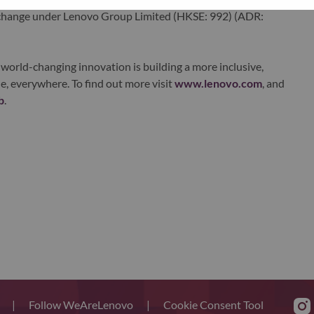
xchange under Lenovo Group Limited (HKSE: 992) (ADR:
world-changing innovation is building a more inclusive,
e, everywhere. To find out more visit
www.lenovo.com
, and
b
.
s
|
Follow WeAreLenovo
|
Cookie Consent Tool