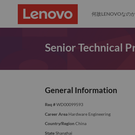
何故LENOVOなの
Senior Technical 
General Information
Req #
WD00099593
Career Area
Hardware Engineering
Country/Region
China
State
Shanghai