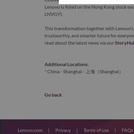
Lenovo is listed on the Hong Kong stock e
LNVGY).
This transformation together with Lenovo’s 
trustworthy, and smarter future for everyon
read about the latest news via our
StoryHu
Additional Locations
:
* China - Shanghai - 上海（Shanghai）
Go back
Lenovo.com
|
Privacy
|
Terms of use
|
FAQ