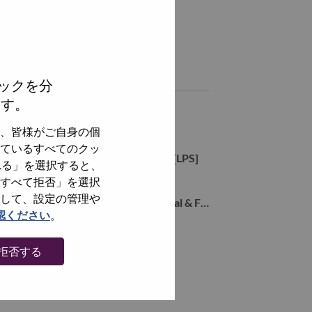
hare this job:
hare Solution Sales Specialist – Strategic Accounts [LPS] with Lin
Share Solution Sales Specialist – Strategic Accounts [LPS] wit
Similar jobs
ックを分
ます。
Solutions & Services Executive
Hong Kong, Hong Kong,
、皆様がご自身の個
ているすべてのクッ
Sales Manager - Strategic Accounts [LPS]
れる」を選択すると、
Hong Kong, Hong Kong,
すべて拒否」を選択
して、設定の管理や
Solution Sales Specialist - Commercial & FSI
認ください
。
Hong Kong, Hong Kong,
拒否する
全てを見る