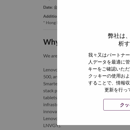
Date:
金曜日, 5月 29, 2026
Additional Locations
:
* Hong Kong
弊社は
Why Work at Lenovo
析す
我々又はパートナー
We are Lenovo. We do what we say. We o
人データを最適に管
キーをご確認いただ
Lenovo is a US$83 billion revenue global t
クッキーの使用およ
500, and serving millions of customers every
することで、情報収
Smarter Technology for All, Lenovo has built
更新を行っ
stack portfolio of AI-enabled, AI-ready, an
tablets), infrastructure (server, storage, 
infrastructure), software, solutions, and s
クッ
innovation is building a more equitable, tr
Lenovo is listed on the Hong Kong stock e
LNVGY).