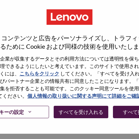
S
S
、コンテンツと広告をパーソナライズし、トラフィ
るために Cookie および同様の技術を使用いたし
企業が収集するデータとその利用方法については透明性を保ち
wn what we do. We WOW our customers.
理できるようにしたいと考えています。このサイトで使用され
くには、
こちらをクリック
してください。「すべてを受け入
echnology powerhouse, ranked #153 in the Fortune Global
びパートナー企業との情報共有に同意したことになります。「
 day in 180 markets. Focused on a bold vision to deliver
集を拒否することも可能です。このクッキー同意ツールを使用
 on its success as the world’s largest PC company with a full-
てください。
個人情報の取り扱いに関する声明にて詳細をご確
d AI-optimized devices (PCs, workstations, smartphones,
edge, high performance computing and software defined
ervices. Lenovo’s continued investment in world-changing
キーの設定
すべてを受け入れる
すべて
ustworthy, and smarter future for everyone, everywhere.
xchange under Lenovo Group Limited (HKSE: 992) (ADR: