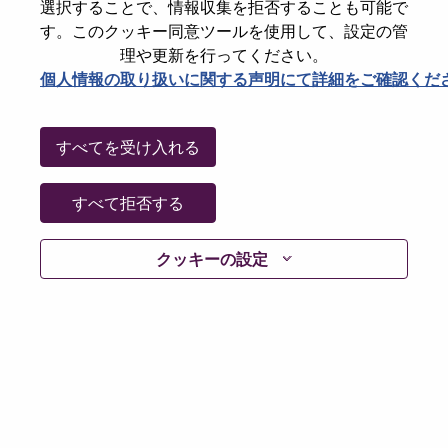
State
Capital
選択することで、情報収集を拒否することも可能で
す。このクッキー同意ツールを使用して、設定の管
City
Frederiksberg
理や更新を行ってください。
Date:
木曜日, 7月 9, 2026
個人情報の取り扱いに関する声明にて詳細をご確認くだ
Working Time:
Full-time
Additional Locations
:
すべてを受け入れる
* Denmark
すべて拒否する
Why Work at Lenovo
クッキーの設定
We are Lenovo. We do what we say. We own what we do.
We WOW our customers.
Lenovo is a US$83 billion revenue global technology
powerhouse, ranked #153 in the Fortune Global 500, and
serving millions of customers every day in 180 markets.
Focused on a bold vision to deliver Smarter Technology
for All, Lenovo has built on its success as the world’s