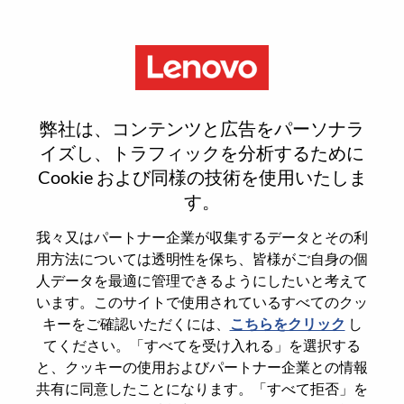
Menu
Solutions & Services Executive -
弊社は、コンテンツと広告をパーソナラ
Nordics
イズし、トラフィックを分析するために
Cookie および同様の技術を使用いたしま
す。
我々又はパートナー企業が収集するデータとその利
用方法については透明性を保ち、皆様がご自身の個
General Information
人データを最適に管理できるようにしたいと考えて
います。このサイトで使用されているすべてのクッ
Req #
WD00099803
キーをご確認いただくには、
こちらをクリック
し
てください。「すべてを受け入れる」を選択する
Career Area
Sales
と、クッキーの使用およびパートナー企業との情報
Country/Region
Denmark
共有に同意したことになります。「すべて拒否」を