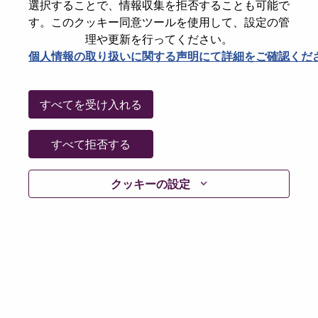
State
Hampshire
選択することで、情報収集を拒否することも可能で
す。このクッキー同意ツールを使用して、設定の管
City
Farnborough
理や更新を行ってください。
Date:
火曜日, 6月 30, 2026
個人情報の取り扱いに関する声明にて詳細をご確認くだ
Working Time:
Full-time
Additional Locations
:
すべてを受け入れる
* United Kingdom - Hampshire - Farnborough
すべて拒否する
Why Work at Lenovo
クッキーの設定
We are Lenovo. We do what we say. We own what we do.
We WOW our customers.
Lenovo is a US$83 billion revenue global technology
powerhouse, ranked #153 in the Fortune Global 500, and
serving millions of customers every day in 180 markets.
Focused on a bold vision to deliver Smarter Technology
for All, Lenovo has built on its success as the world’s