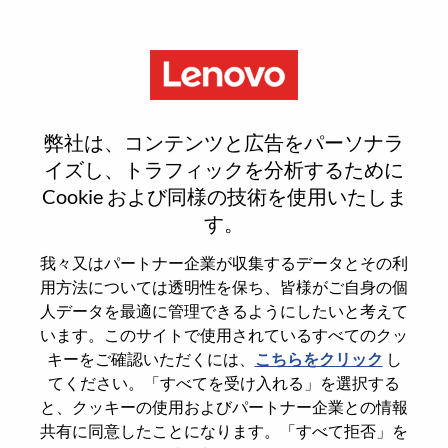
Menu
Solutions & Services Executive -
弊社は、コンテンツと広告をパーソナラ
Sports Vertical
イズし、トラフィックを分析するために
Cookie および同様の技術を使用いたしま
す。
我々又はパートナー企業が収集するデータとその利
用方法については透明性を保ち、皆様がご自身の個
General Information
人データを最適に管理できるようにしたいと考えて
います。このサイトで使用されているすべてのクッ
Req #
WD00101389
キーをご確認いただくには、
こちらをクリック
し
てください。「すべてを受け入れる」を選択する
Career Area
Sales
と、クッキーの使用およびパートナー企業との情報
Country/Region
United Kingdom
共有に同意したことになります。「すべて拒否」を