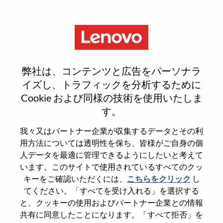
Menu
Solutions & Services Inside
弊社は、コンテンツと広告をパーソナラ
Sales - Configuration &
イズし、トラフィックを分析するために
Cookie および同様の技術を使用いたしま
Deployment
す。
我々又はパートナー企業が収集するデータとその利
用方法については透明性を保ち、皆様がご自身の個
人データを最適に管理できるようにしたいと考えて
います。このサイトで使用されているすべてのクッ
General Information
キーをご確認いただくには、
こちらをクリック
し
てください。「すべてを受け入れる」を選択する
Req #
WD00099890
と、クッキーの使用およびパートナー企業との情報
共有に同意したことになります。「すべて拒否」を
Career Area
Sales