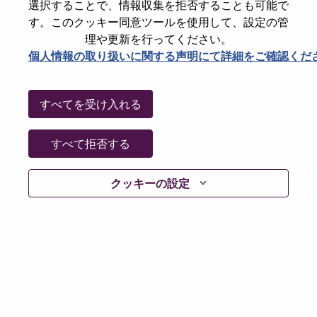
選択することで、情報収集を拒否することも可能で
Country/Region
Slovakia
す。このクッキー同意ツールを使用して、設定の管
State
Bratislavský kraj
理や更新を行ってください。
個人情報の取り扱いに関する声明にて詳細をご確認くだ
City
Bratislava
Date:
木曜日, 6月 18, 2026
Working Time:
Full-time
すべてを受け入れる
Additional Locations
:
* Italy - Milano
すべて拒否する
* Romania - Bucureşti
* Slovakia - Bratislavský kraj
クッキーの設定
* Spain - Madrid
Why Work at Lenovo
We are Lenovo. We do what we say. We own what we do.
We WOW our customers.