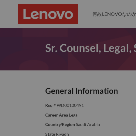
何故LENOVOなの
Sr. Counsel, Legal,
General Information
Req #
WD00100491
Career Area
Legal
Country/Region
Saudi Arabia
State
Riyadh