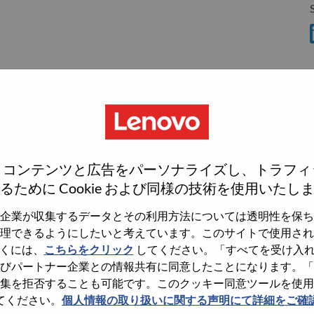
S
S
、コンテンツと広告をパーソナライズし、トラフィ
wn what we do. We WOW our customers.
るために Cookie および同様の技術を使用いたし
echnology powerhouse, ranked #153 in the Fortune Global
企業が収集するデータとその利用方法については透明性を保ち
 day in 180 markets. Focused on a bold vision to deliver
理できるようにしたいと考えています。このサイトで使用され
 on its success as the world’s largest PC company with a full-
くには、
こちらをクリック
してください。「すべてを受け入
d AI-optimized devices (PCs, workstations, smartphones,
びパートナー企業との情報共有に同意したことになります。「
edge, high performance computing and software defined
集を拒否することも可能です。このクッキー同意ツールを使用
ervices. Lenovo’s continued investment in world-changing
てください。
個人情報の取り扱いに関する声明にて詳細をご確
ustworthy, and smarter future for everyone, everywhere.