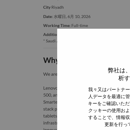
City
Riyadh
Date:
水曜日, 6月 10, 2026
Working Time:
Full-time
Additional Locations
:
* Saudi Arabia
Why Work at Lenovo
弊社は
We are Lenovo. We do what we say. We o
析す
Lenovo is a US$83 billion revenue global t
我々又はパートナー
500, and serving millions of customers every
人データを最適に管
Smarter Technology for All, Lenovo has built
キーをご確認いただ
stack portfolio of AI-enabled, AI-ready, an
クッキーの使用およ
tablets), infrastructure (server, storage, 
することで、情報収
infrastructure), software, solutions, and s
更新を行っ
innovation is building a more equitable, tr