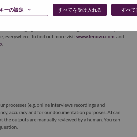
xchange under Lenovo Group Limited (HKSE: 992) (ADR:
キーの設定
すべてを受け入れる
すべて
world-changing innovation is building a more inclusive,
e, everywhere. To find out more visit
www.lenovo.com
, and
b
.
r processes (e.g. online interviews recordings and
ciency, accuracy and for our documentation purposes. AI can
at the outputs are manually reviewed by a human. You can
question.