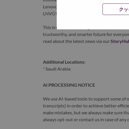
Lenovo is listed on the Hong Kong stock e
クッ
LNVGY).
This transformation together with Lenovo’s 
trustworthy, and smarter future for everyon
read about the latest news via our
StoryHu
Additional Locations
:
* Saudi Arabia
AI PROCESSING NOTICE
We use AI-based tools to support some of ou
transcripts) in order to achieve better effi
make mistakes, but we always make sure th
always opt-out or contact us in case of any 