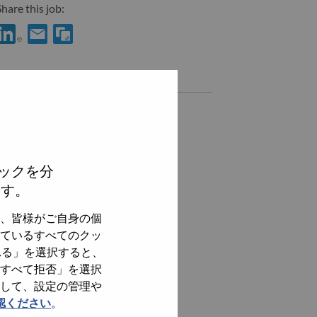
hare this job:
hare Sr. Counsel, Legal, Saudi Arabia with LinkedIn
Share Sr. Counsel, Legal, Saudi Arabia with a friend via e-mai
Similar jobs
全てを見る
ックを分
ます。
、皆様がご自身の個
ているすべてのクッ
れる」を選択すると、
すべて拒否」を選択
して、設定の管理や
認ください
。