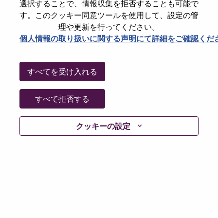
選択することで、情報収集を拒否することも可能で
Date:
火曜日, 6月 30, 2026
す。このクッキー同意ツールを使用して、設定の管
Working Time:
Full-time
理や更新を行ってください。
個人情報の取り扱いに関する声明にて詳細をご確認くだ
Additional Locations
:
* United States of America - North Carolina - Morrisville
すべてを受け入れる
Why Work at Lenovo
すべて拒否する
We are Lenovo. We do what we say. We own what we do.
We WOW our customers.
クッキーの設定
Lenovo is a US$83 billion revenue global technology
powerhouse, ranked #196 in the Fortune Global 500, and
serving millions of customers every day in 180 markets.
Focused on a bold vision to deliver Smarter Technology
for All, Lenovo has built on its success as the world’s
largest PC company with a full-stack portfolio of AI-
enabled, AI-ready, and AI-optimized devices (PCs,