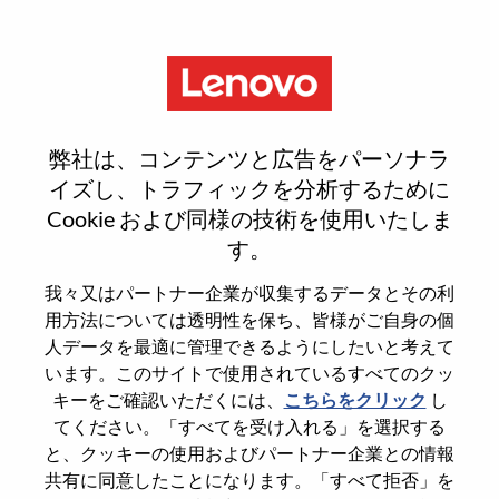
Menu
Sr. Firmware Engineer, UEFI
弊社は、コンテンツと広告をパーソナラ
イズし、トラフィックを分析するために
Cookie および同様の技術を使用いたしま
す。
General Information
我々又はパートナー企業が収集するデータとその利
用方法については透明性を保ち、皆様がご自身の個
Req #
WD00098402
人データを最適に管理できるようにしたいと考えて
います。このサイトで使用されているすべてのクッ
Career Area
Hardware Engineering
キーをご確認いただくには、
こちらをクリック
し
Country/Region
United States of America
てください。「すべてを受け入れる」を選択する
State
North Carolina
と、クッキーの使用およびパートナー企業との情報
共有に同意したことになります。「すべて拒否」を
City
Morrisville