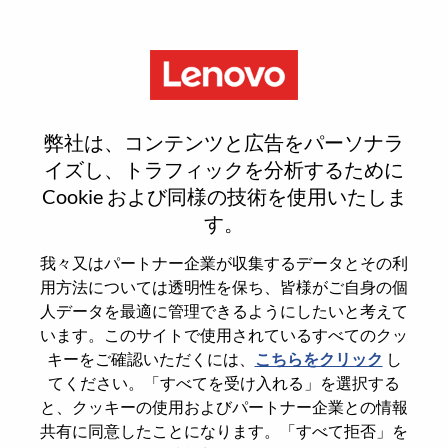
Menu
Sr. Manager, Profit
弊社は、コンテンツと広告をパーソナラ
Management
イズし、トラフィックを分析するために
Cookie および同様の技術を使用いたしま
す。
我々又はパートナー企業が収集するデータとその利
用方法については透明性を保ち、皆様がご自身の個
General Information
人データを最適に管理できるようにしたいと考えて
います。このサイトで使用されているすべてのクッ
Req #
WD00101343
キーをご確認いただくには、
こちらをクリック
し
てください。「すべてを受け入れる」を選択する
Career Area
Sales Support
と、クッキーの使用およびパートナー企業との情報
Country/Region
United States of America
共有に同意したことになります。「すべて拒否」を