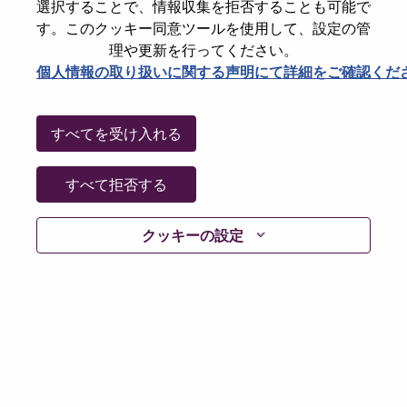
State
North Carolina
選択することで、情報収集を拒否することも可能で
す。このクッキー同意ツールを使用して、設定の管
City
Morrisville
理や更新を行ってください。
Date:
金曜日, 6月 26, 2026
個人情報の取り扱いに関する声明にて詳細をご確認くだ
Working Time:
Full-time
Additional Locations
:
すべてを受け入れる
* United States of America - North Carolina - Morrisville
すべて拒否する
Why Work at Lenovo
クッキーの設定
We are Lenovo. We do what we say. We own what we do.
We WOW our customers.
Lenovo is a US$83 billion revenue global technology
powerhouse, ranked #153 in the Fortune Global 500, and
serving millions of customers every day in 180 markets.
Focused on a bold vision to deliver Smarter Technology
for All, Lenovo has built on its success as the world’s