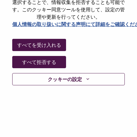
State
Hampshire
選択することで、情報収集を拒否することも可能で
す。このクッキー同意ツールを使用して、設定の管
City
Farnborough
理や更新を行ってください。
Date:
水曜日, 7月 8, 2026
個人情報の取り扱いに関する声明にて詳細をご確認くだ
Working Time:
Full-time
Additional Locations
:
すべてを受け入れる
* United Kingdom - Hampshire - Farnborough
すべて拒否する
Why Work at Lenovo
クッキーの設定
We are Lenovo. We do what we say. We own what we do.
We WOW our customers.
Lenovo is a US$83 billion revenue global technology
powerhouse, ranked #153 in the Fortune Global 500, and
serving millions of customers every day in 180 markets.
Focused on a bold vision to deliver Smarter Technology
for All, Lenovo has built on its success as the world’s