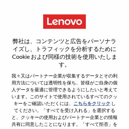
Menu
Sr. Offering Development
弊社は、コンテンツと広告をパーソナラ
Consultant
イズし、トラフィックを分析するために
Cookie および同様の技術を使用いたしま
す。
我々又はパートナー企業が収集するデータとその利
用方法については透明性を保ち、皆様がご自身の個
General Information
人データを最適に管理できるようにしたいと考えて
います。このサイトで使用されているすべてのクッ
Req #
WD00101097
キーをご確認いただくには、
こちらをクリック
し
てください。「すべてを受け入れる」を選択する
Career Area
Hardware Engineering
と、クッキーの使用およびパートナー企業との情報
Country/Region
United Kingdom
共有に同意したことになります。「すべて拒否」を