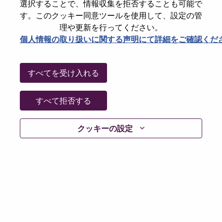
選択することで、情報収集を拒否することも可能で
Date:
月曜日, 6月 29, 2026
す。このクッキー同意ツールを使用して、設定の管
Working Time:
Full-time
理や更新を行ってください。
個人情報の取り扱いに関する声明にて詳細をご確認くだ
Additional Locations
:
* Taiwan - Taipei City - Taipei
すべてを受け入れる
Why Work at Lenovo
すべて拒否する
We are Lenovo. We do what we say. We own what we do.
We WOW our customers.
クッキーの設定
Lenovo is a US$83 billion revenue global technology
powerhouse, ranked #196 in the Fortune Global 500, and
serving millions of customers every day in 180 markets.
Focused on a bold vision to deliver Smarter Technology
for All, Lenovo has built on its success as the world’s
largest PC company with a full-stack portfolio of AI-
enabled, AI-ready, and AI-optimized devices (PCs,