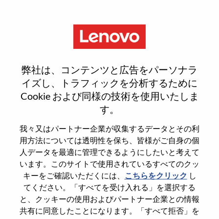
Menu
Staff Mechanical Engineer
弊社は、コンテンツと広告をパーソナラ
イズし、トラフィックを分析するために
Cookie および同様の技術を使用いたしま
す。
General Information
我々又はパートナー企業が収集するデータとその利
用方法については透明性を保ち、皆様がご自身の個
Req #
WD00101379
人データを最適に管理できるようにしたいと考えて
います。このサイトで使用されているすべてのクッ
Career Area
Hardware Engineering
キーをご確認いただくには、
こちらをクリック
し
Country/Region
Taiwan
てください。「すべてを受け入れる」を選択する
State
Taipei City
と、クッキーの使用およびパートナー企業との情報
共有に同意したことになります。「すべて拒否」を
City
Taipei