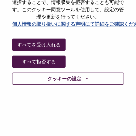
選択することで、情報収集を拒否することも可能で
Date:
月曜日, 7月 6, 2026
す。このクッキー同意ツールを使用して、設定の管
Working Time:
Full-time
理や更新を行ってください。
個人情報の取り扱いに関する声明にて詳細をご確認くだ
Additional Locations
:
* Saudi Arabia
すべてを受け入れる
Why Work at Lenovo
すべて拒否する
We are Lenovo. We do what we say. We own what we do.
We WOW our customers.
クッキーの設定
Lenovo is a US$83 billion revenue global technology
powerhouse, ranked #153 in the Fortune Global 500, and
serving millions of customers every day in 180 markets.
Focused on a bold vision to deliver Smarter Technology
for All, Lenovo has built on its success as the world’s
largest PC company with a full-stack portfolio of AI-
enabled, AI-ready, and AI-optimized devices (PCs,