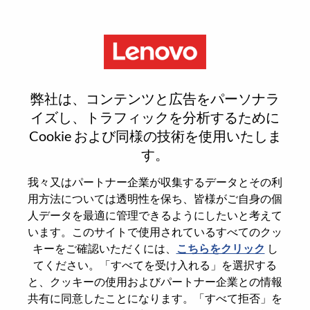
Menu
Staff Tech Project Management
弊社は、コンテンツと広告をパーソナラ
イズし、トラフィックを分析するために
Cookie および同様の技術を使用いたしま
す。
General Information
我々又はパートナー企業が収集するデータとその利
用方法については透明性を保ち、皆様がご自身の個
Req #
WD00101508
人データを最適に管理できるようにしたいと考えて
います。このサイトで使用されているすべてのクッ
Career Area
Hardware Engineering
キーをご確認いただくには、
こちらをクリック
し
Country/Region
Saudi Arabia
てください。「すべてを受け入れる」を選択する
State
Riyadh
と、クッキーの使用およびパートナー企業との情報
共有に同意したことになります。「すべて拒否」を
City
Riyadh