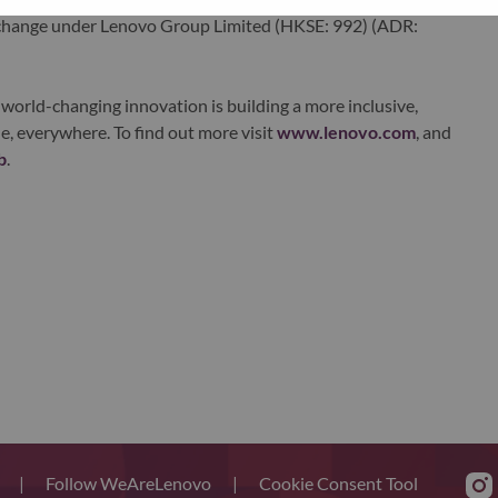
xchange under Lenovo Group Limited (HKSE: 992) (ADR:
world-changing innovation is building a more inclusive,
e, everywhere. To find out more visit
www.lenovo.com
, and
b
.
s
|
Follow WeAreLenovo
|
Cookie Consent Tool