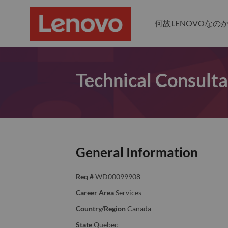
何故LENOVOなの
Technical Consult
General Information
Req #
WD00099908
Career Area
Services
Country/Region
Canada
State
Quebec