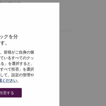
hare this job:
hare Technical Consultant with LinkedIn
Share Technical Consultant with a friend via e-mail
Similar jobs
ックを分
全てを見る
ます。
、皆様がご自身の個
ているすべてのクッ
れる」を選択すると、
すべて拒否」を選択
して、設定の管理や
認ください
。
拒否する