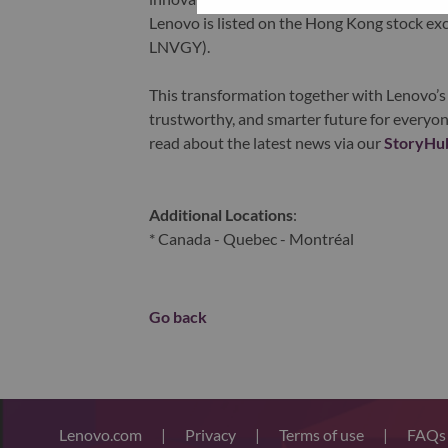
Lenovo is listed on the Hong Kong stock e
LNVGY).
This transformation together with Lenovo’s 
trustworthy, and smarter future for everyon
read about the latest news via our
StoryHu
Additional Locations
:
* Canada - Quebec - Montréal
Go back
Lenovo.com
|
Privacy
|
Terms of use
|
FAQ