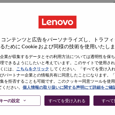
S
S
、コンテンツと広告をパーソナライズし、トラフィ
るために Cookie および同様の技術を使用いたし
企業が収集するデータとその利用方法については透明性を保ち
理できるようにしたいと考えています。このサイトで使用され
wn what we do. We WOW our customers.
くには、
こちらをクリック
してください。「すべてを受け入
びパートナー企業との情報共有に同意したことになります。「
echnology powerhouse, ranked #153 in the Fortune Global
集を拒否することも可能です。このクッキー同意ツールを使用
 day in 180 markets. Focused on a bold vision to deliver
てください。
個人情報の取り扱いに関する声明にて詳細をご確
 on its success as the world’s largest PC company with a full-
d AI-optimized devices (PCs, workstations, smartphones,
キーの設定
すべてを受け入れる
すべて
edge, high performance computing and software defined
ervices. Lenovo’s continued investment in world-changing
ustworthy, and smarter future for everyone, everywhere.