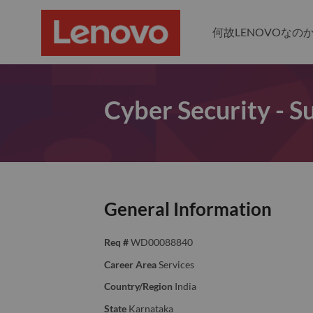
何故LENOVOなの
Cyber Security - S
General Information
Req #
WD00088840
Career Area
Services
Country/Region
India
State
Karnataka