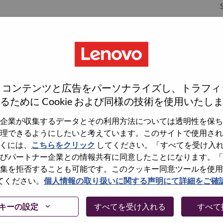
S
S
、コンテンツと広告をパーソナライズし、トラフィ
るために Cookie および同様の技術を使用いたし
企業が収集するデータとその利用方法については透明性を保ち
理できるようにしたいと考えています。このサイトで使用され
wn what we do. We WOW our customers.
くには、
こちらをクリック
してください。「すべてを受け入
びパートナー企業との情報共有に同意したことになります。「
echnology powerhouse, ranked #153 in the Fortune Global
集を拒否することも可能です。このクッキー同意ツールを使用
 day in 180 markets. Focused on a bold vision to deliver
てください。
個人情報の取り扱いに関する声明にて詳細をご確
 on its success as the world’s largest PC company with a full-
d AI-optimized devices (PCs, workstations, smartphones,
キーの設定
すべてを受け入れる
すべて
edge, high performance computing and software defined
ervices. Lenovo’s continued investment in world-changing