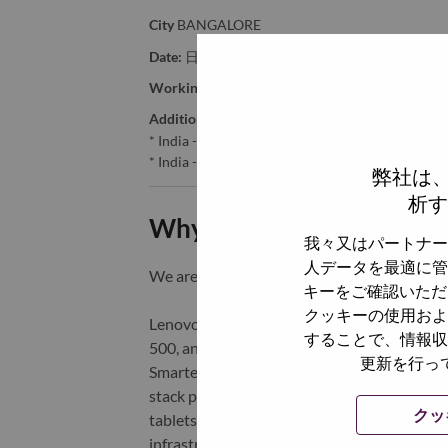
City
BANGALORE
Date:
日曜日, 9月 28, 2025
Working Time:
Full-time
Additional Locations
:
* India - Karnātaka - Bangalore
* India - Karnātaka - BANGALORE
弊社は
析す
Why Work at Lenovo
我々又はパートナー
人データを最適に管
We are Lenovo. We do what we say. We o
キーをご確認いただ
クッキーの使用およ
Lenovo is a US$83 billion revenue global t
することで、情報収
500, and serving millions of customers every
更新を行っ
Smarter Technology for All, Lenovo has built
stack portfolio of AI-enabled, AI-ready, an
クッ
tablets), infrastructure (server, storage, 
infrastructure), software, solutions, and s