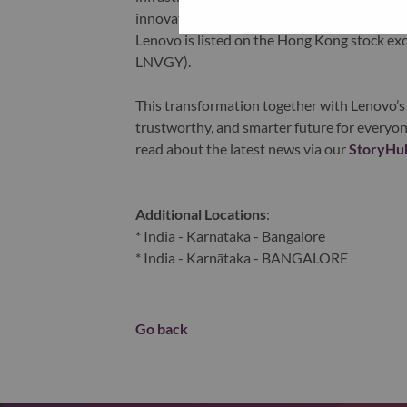
innovation is building a more equitable, tr
Lenovo is listed on the Hong Kong stock e
LNVGY).
This transformation together with Lenovo’s 
trustworthy, and smarter future for everyon
read about the latest news via our
StoryHu
Additional Locations
:
* India - Karnātaka - Bangalore
* India - Karnātaka - BANGALORE
Go back