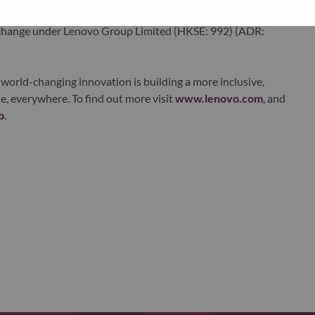
ustworthy, and smarter future for everyone, everywhere.
xchange under Lenovo Group Limited (HKSE: 992) (ADR:
world-changing innovation is building a more inclusive,
e, everywhere. To find out more visit
www.lenovo.com
, and
b
.