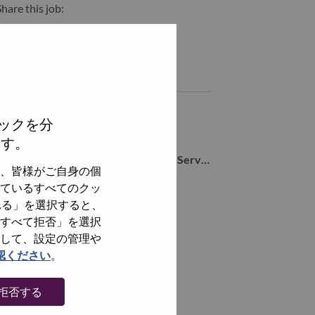
hare this job:
hare Cyber Security - Subject Matter Expert with LinkedIn
Share Cyber Security - Subject Matter Expert with a friend v
Similar jobs
Endpoint Security Specialist
ックを分
BANGALORE, Karnataka, India,
ます。
Staff Engineer - Advanced Managed Services, SSG Hybrid Cloud & AI Delivery
、皆様がご自身の個
BANGALORE, Karnataka, India,
ているすべてのクッ
れる」を選択すると、
S4/HANA DB Engineer
すべて拒否」を選択
BANGALORE, Karnataka, India,
して、設定の管理や
SAP Basis & Integration Engineer
認ください
。
BANGALORE, Karnataka, India,
拒否する
全てを見る