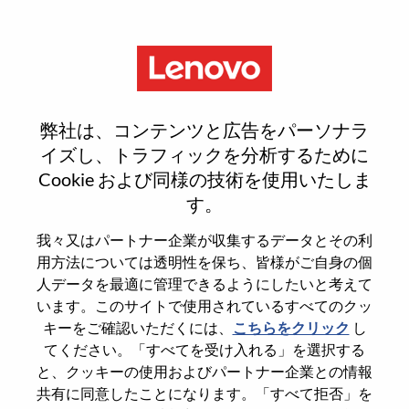
Menu
Technology Strategy Senior
弊社は、コンテンツと広告をパーソナラ
Manager
イズし、トラフィックを分析するために
Cookie および同様の技術を使用いたしま
す。
我々又はパートナー企業が収集するデータとその利
用方法については透明性を保ち、皆様がご自身の個
General Information
人データを最適に管理できるようにしたいと考えて
います。このサイトで使用されているすべてのクッ
Req #
WD00100987
キーをご確認いただくには、
こちらをクリック
し
てください。「すべてを受け入れる」を選択する
Career Area
Strategy and Operations
と、クッキーの使用およびパートナー企業との情報
Country/Region
United States of America
共有に同意したことになります。「すべて拒否」を