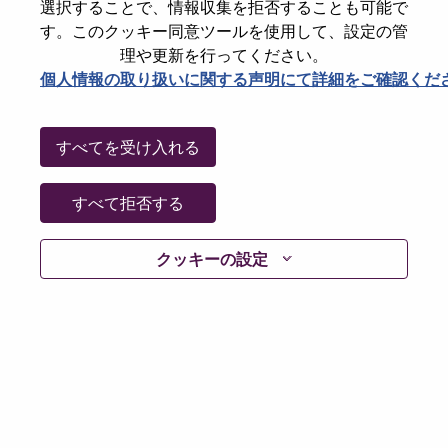
State
North Carolina
選択することで、情報収集を拒否することも可能で
す。このクッキー同意ツールを使用して、設定の管
City
Morrisville
理や更新を行ってください。
Date:
月曜日, 6月 29, 2026
個人情報の取り扱いに関する声明にて詳細をご確認くだ
Working Time:
Full-time
Additional Locations
:
すべてを受け入れる
* United States of America - North Carolina - Morrisville
すべて拒否する
Why Work at Lenovo
クッキーの設定
We are Lenovo. We do what we say. We own what we do.
We WOW our customers.
Lenovo is a US$83 billion revenue global technology
powerhouse, ranked #153 in the Fortune Global 500, and
serving millions of customers every day in 180 markets.
Focused on a bold vision to deliver Smarter Technology
for All, Lenovo has built on its success as the world’s