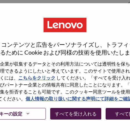
S
、コンテンツと広告をパーソナライズし、トラフィ
るために Cookie および同様の技術を使用いたし
企業が収集するデータとその利用方法については透明性を保ち
理できるようにしたいと考えています。このサイトで使用され
wn what we do. We WOW our customers.
くには、
こちらをクリック
してください。「すべてを受け入
びパートナー企業との情報共有に同意したことになります。「
echnology powerhouse, ranked #153 in the Fortune Global
集を拒否することも可能です。このクッキー同意ツールを使用
 day in 180 markets. Focused on a bold vision to deliver
てください。
個人情報の取り扱いに関する声明にて詳細をご確
 on its success as the world’s largest PC company with a full-
d AI-optimized devices (PCs, workstations, smartphones,
キーの設定
すべてを受け入れる
すべて
edge, high performance computing and software defined
ervices. Lenovo’s continued investment in world-changing
ustworthy, and smarter future for everyone, everywhere.