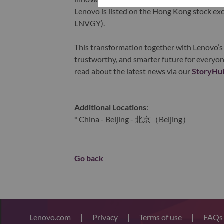
Lenovo is listed on the Hong Kong stock e
LNVGY).
This transformation together with Lenovo’s 
trustworthy, and smarter future for everyon
read about the latest news via our
StoryHu
Additional Locations
:
* China - Beijing - 北京（Beijing）
Go back
Lenovo.com
|
Privacy
|
Terms of use
|
FAQ