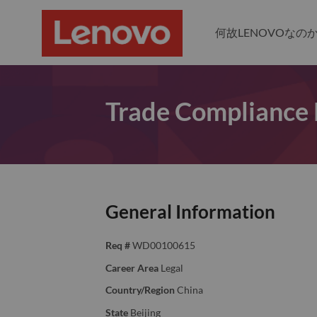
何故LENOVOなの
Trade Complian
General Information
Req #
WD00100615
Career Area
Legal
Country/Region
China
State
Beijing