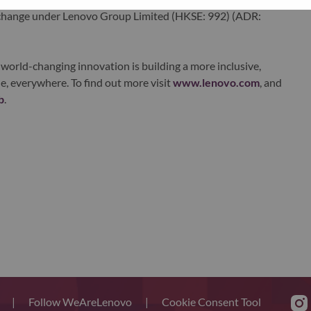
xchange under Lenovo Group Limited (HKSE: 992) (ADR:
world-changing innovation is building a more inclusive,
e, everywhere. To find out more visit
www.lenovo.com
, and
b
.
s
|
Follow WeAreLenovo
|
Cookie Consent Tool