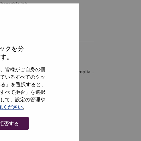
hare this job:
Share Trade Compliance Legal Specialist/贸易合规法律专员 with Li
Share Trade Compliance Legal Specialist/贸易合规法律专员 with
Similar jobs
ックを分
Senior Counsel, Legal, PRC Services
ます。
北京（Beijing）, Beijing, China,
、皆様がご自身の個
Advisory Engineer, Open Source Compliance/开源合规高级工程师
ているすべてのクッ
北京（Beijing）, Beijing, China,
れる」を選択すると、
すべて拒否」を選択
全てを見る
して、設定の管理や
認ください
。
拒否する