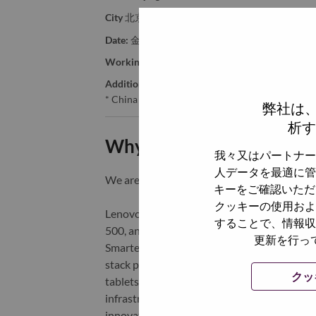
City
北京（Beijing）
Date:
金曜日, 6月 12, 2026
Working Time:
Full-time
Additional Locations
:
* China - Beijing - 北京（Beijing）
弊社は
析す
Why Work at Lenovo
我々又はパートナー
人データを最適に管
We are Lenovo. We do what we say. We o
キーをご確認いただ
クッキーの使用およ
Lenovo is a US$83 billion revenue global t
することで、情報収
500, and serving millions of customers every
更新を行っ
Smarter Technology for All, Lenovo has built
stack portfolio of AI-enabled, AI-ready, an
クッ
tablets), infrastructure (server, storage, 
infrastructure), software, solutions, and s
innovation is building a more equitable, tr