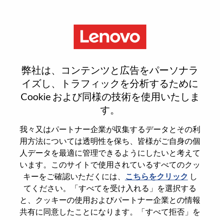
Menu
WW Cyber-Security Services -
弊社は、コンテンツと広告をパーソナラ
Offering Development
イズし、トラフィックを分析するために
Cookie および同様の技術を使用いたしま
Manager
す。
我々又はパートナー企業が収集するデータとその利
用方法については透明性を保ち、皆様がご自身の個
人データを最適に管理できるようにしたいと考えて
います。このサイトで使用されているすべてのクッ
General Information
キーをご確認いただくには、
こちらをクリック
し
てください。「すべてを受け入れる」を選択する
Req #
WD00100912
と、クッキーの使用およびパートナー企業との情報
共有に同意したことになります。「すべて拒否」を
Career Area
Information Technology