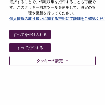
選択することで、情報収集を拒否することも可能で
Country/Region
India
す。このクッキー同意ツールを使用して、設定の管
State
Karnataka
理や更新を行ってください。
個人情報の取り扱いに関する声明にて詳細をご確認くだ
City
BANGALORE
Date:
月曜日, 7月 6, 2026
Working Time:
Full-time
すべてを受け入れる
Additional Locations
:
* India - Karnātaka - Bangalore
すべて拒否する
* India - Haryāna - Gurgaon
* India - Karnātaka - BANGALORE
クッキーの設定
Why Work at Lenovo
We are Lenovo. We do what we say. We own what we do.
We WOW our customers.
Lenovo is a US$83 billion revenue global technology