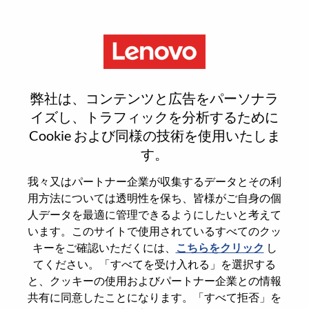
Menu
Sign In or Register for a new
弊社は、コンテンツと広告をパーソナラ
user account
イズし、トラフィックを分析するために
Cookie および同様の技術を使用いたしま
す。
我々又はパートナー企業が収集するデータとその利
用方法については透明性を保ち、皆様がご自身の個
既存ユーザー
人データを最適に管理できるようにしたいと考えて
います。このサイトで使用されているすべてのクッ
キーをご確認いただくには、
こちらをクリック
し
Last Name
てください。「すべてを受け入れる」を選択する
Degree name
と、クッキーの使用およびパートナー企業との情報
共有に同意したことになります。「すべて拒否」を