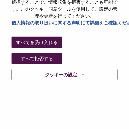
選択することで、情報収集を拒否することも可能で
Password
す。このクッキー同意ツールを使用して、設定の管
理や更新を行ってください。
個人情報の取り扱いに関する声明にて詳細をご確認くだ
ログイン
すべてを受け入れる
パスワードを忘れましたか？
すべて拒否する
現在募集中の職種に最近応募しましたでしょうか。そ
クッキーの設定
の場合、あなたのメールアドレスは当社のシステムに
保存されています。 よって「Forget Password?」をク
リックして頂ければ、リセットしてログインできま
す。
ログインや新規ユーザーとしての登録時に問題が発生
した場合は、エラーの詳細内容と該当するスクリーン
ショットのデータを添えて、当社HRサポート 担当
hrsupport@lenovo.com
までお問い合わせ頂けますか。