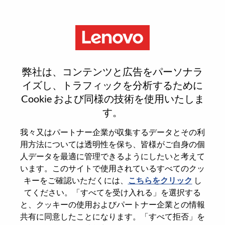
Menu
Sign In or Register for a new
弊社は、コンテンツと広告をパーソナラ
user account
イズし、トラフィックを分析するために
Cookie および同様の技術を使用いたしま
す。
我々又はパートナー企業が収集するデータとその利
用方法については透明性を保ち、皆様がご自身の個
既存ユーザー
人データを最適に管理できるようにしたいと考えて
います。このサイトで使用されているすべてのクッ
キーをご確認いただくには、
こちらをクリック
し
Last Name
てください。「すべてを受け入れる」を選択する
Degree name
と、クッキーの使用およびパートナー企業との情報
共有に同意したことになります。「すべて拒否」を