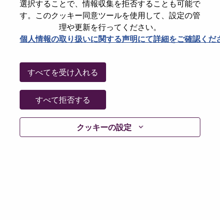
選択することで、情報収集を拒否することも可能で
Password
す。このクッキー同意ツールを使用して、設定の管
理や更新を行ってください。
個人情報の取り扱いに関する声明にて詳細をご確認くだ
ログイン
すべてを受け入れる
パスワードを忘れましたか？
すべて拒否する
現在募集中の職種に最近応募しましたでしょうか。そ
クッキーの設定
の場合、あなたのメールアドレスは当社のシステムに
保存されています。 よって「Forget Password?」をク
リックして頂ければ、リセットしてログインできま
す。
ログインや新規ユーザーとしての登録時に問題が発生
した場合は、エラーの詳細内容と該当するスクリーン
ショットのデータを添えて、当社HRサポート 担当
hrsupport@lenovo.com
までお問い合わせ頂けますか。