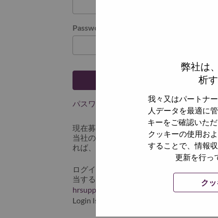
Password
弊社は
析す
ログイン
我々又はパートナー
パスワードを忘れましたか？
人データを最適に管
キーをご確認いただ
現在募集中の職種に最近応募しましたで
クッキーの使用およ
当社のシステムに保存されています。 よって「
することで、情報収
れば、リセットしてログインできます。
更新を行っ
ログインや新規ユーザーとしての登録時
当するスクリーンショットのデータを添え
クッ
hrsupport@lenovo.com
までお問い合わせ頂
Login Issue」と入れてください。