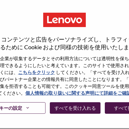
、コンテンツと広告をパーソナライズし、トラフィ
るために Cookie および同様の技術を使用いたし
企業が収集するデータとその利用方法については透明性を保ち
理できるようにしたいと考えています。このサイトで使用され
くには、
こちらをクリック
してください。「すべてを受け入
しょうか。その場合、あなたのメールアドレスは
びパートナー企業との情報共有に同意したことになります。「
Forget Password?」をクリックして頂け
集を拒否することも可能です。このクッキー同意ツールを使用
てください。
個人情報の取り扱いに関する声明にて詳細をご確
に問題が発生した場合は、エラーの詳細内容と該
て、当社HRサポート 担当
キーの設定
すべてを受け入れる
すべて
けますか。またメールの件名に「Applicant
内容を確認後、サポート担当よりご連絡いたします。