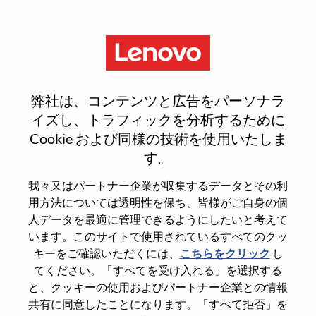
Menu
Sign In or Register for a new
弊社は、コンテンツと広告をパーソナラ
user account
イズし、トラフィックを分析するために
Cookie および同様の技術を使用いたしま
す。
我々又はパートナー企業が収集するデータとその利
用方法については透明性を保ち、皆様がご自身の個
既存ユーザー
人データを最適に管理できるようにしたいと考えて
います。このサイトで使用されているすべてのクッ
キーをご確認いただくには、
こちらをクリック
し
Last Name
てください。「すべてを受け入れる」を選択する
Degree name
と、クッキーの使用およびパートナー企業との情報
共有に同意したことになります。「すべて拒否」を