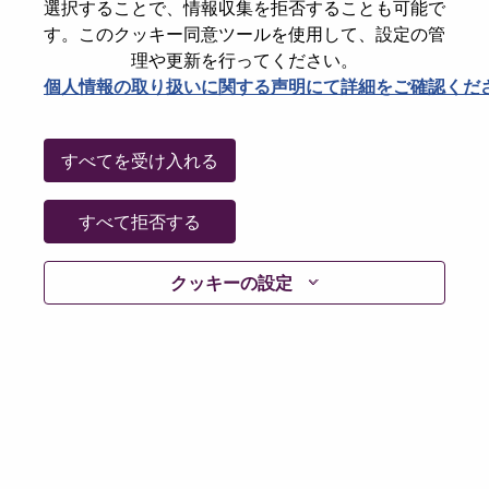
選択することで、情報収集を拒否することも可能で
Password
す。このクッキー同意ツールを使用して、設定の管
理や更新を行ってください。
個人情報の取り扱いに関する声明にて詳細をご確認くだ
ログイン
すべてを受け入れる
パスワードを忘れましたか？
すべて拒否する
現在募集中の職種に最近応募しましたでしょうか。そ
クッキーの設定
の場合、あなたのメールアドレスは当社のシステムに
保存されています。 よって「Forget Password?」をク
リックして頂ければ、リセットしてログインできま
す。
ログインや新規ユーザーとしての登録時に問題が発生
した場合は、エラーの詳細内容と該当するスクリーン
ショットのデータを添えて、当社HRサポート 担当
hrsupport@lenovo.com
までお問い合わせ頂けますか。