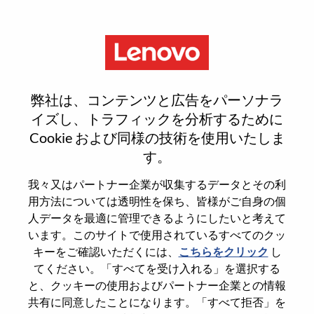
Menu
Register
弊社は、コンテンツと広告をパーソナラ
イズし、トラフィックを分析するために
Cookie および同様の技術を使用いたしま
Select your resume
1
/3
す。
我々又はパートナー企業が収集するデータとその利
Choose any option to apply
用方法については透明性を保ち、皆様がご自身の個
人データを最適に管理できるようにしたいと考えて
います。このサイトで使用されているすべてのクッ
キーをご確認いただくには、
こちらをクリック
し
デバイスから
てください。「すべてを受け入れる」を選択する
と、クッキーの使用およびパートナー企業との情報
共有に同意したことになります。「すべて拒否」を
コピーペースト