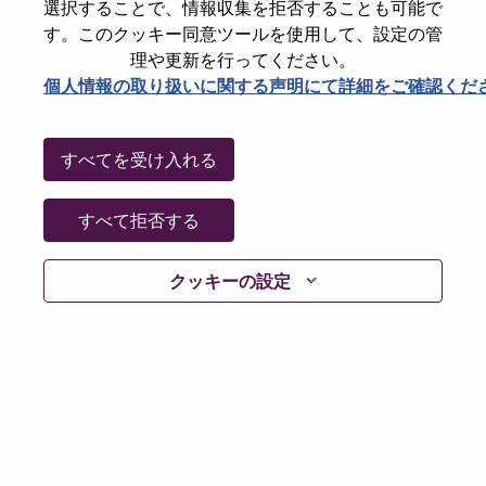
選択することで、情報収集を拒否することも可能で
す。このクッキー同意ツールを使用して、設定の管
理や更新を行ってください。
履歴書なし
個人情報の取り扱いに関する声明にて詳細をご確認くだ
Already registered?
すべてを受け入れる
すべて拒否する
Login
クッキーの設定
適用されるデータ保護法およびレノボのデータプライ
バシー原則に従い、レノボのポジションやタレントコ
ミュニティに応募する前に、履歴書やCVから特別なカ
テゴリーや機微な個人情報を削除するようお願いいた
します。
機微な個人情報の例には、以下が含まれますが、これ