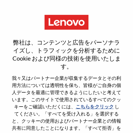
Menu
Register
弊社は、コンテンツと広告をパーソナラ
イズし、トラフィックを分析するために
Cookie および同様の技術を使用いたしま
Select your resume
1
/3
す。
我々又はパートナー企業が収集するデータとその利
Choose any option to apply
用方法については透明性を保ち、皆様がご自身の個
人データを最適に管理できるようにしたいと考えて
います。このサイトで使用されているすべてのクッ
キーをご確認いただくには、
こちらをクリック
し
デバイスから
てください。「すべてを受け入れる」を選択する
と、クッキーの使用およびパートナー企業との情報
共有に同意したことになります。「すべて拒否」を
コピーペースト