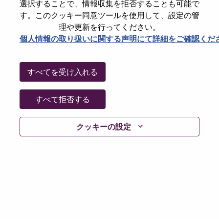
選択することで、情報収集を拒否することも可能で
す。このクッキー同意ツールを使用して、設定の管
理や更新を行ってください。
履歴書なし
個人情報の取り扱いに関する声明にて詳細をご確認くだ
Already registered?
すべてを受け入れる
すべて拒否する
Login
クッキーの設定
適用されるデータ保護法およびレノボのデータプライ
バシー原則に従い、レノボのポジションやタレントコ
ミュニティに応募する前に、履歴書やCVから特別なカ
テゴリーや機微な個人情報を削除するようお願いいた
します。
機微な個人情報の例には、以下が含まれますが、これ