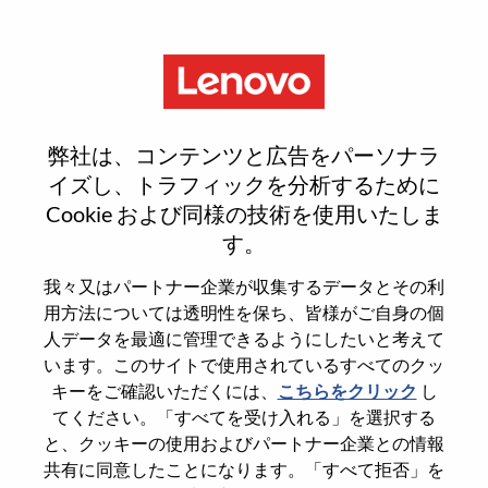
Menu
Reset password
弊社は、コンテンツと広告をパーソナラ
イズし、トラフィックを分析するために
Cookie および同様の技術を使用いたしま
本当にパスワードをリセットします
す。
か？
我々又はパートナー企業が収集するデータとその利
用方法については透明性を保ち、皆様がご自身の個
Enter the email address associated with your
人データを最適に管理できるようにしたいと考えて
account, then click "Continue".
います。このサイトで使用されているすべてのクッ
キーをご確認いただくには、
こちらをクリック
し
パスワードをリセットするためにリンクを
てください。「すべてを受け入れる」を選択する
emailに送ります
と、クッキーの使用およびパートナー企業との情報
共有に同意したことになります。「すべて拒否」を