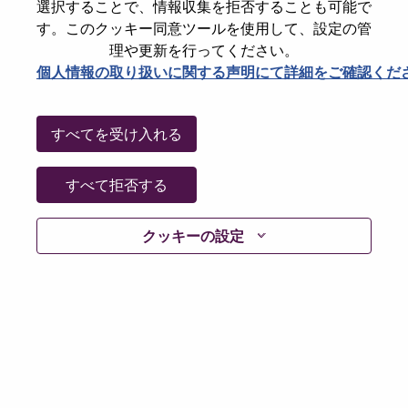
選択することで、情報収集を拒否することも可能で
パスワードをリセットください
E-mail
*
す。このクッキー同意ツールを使用して、設定の管
理や更新を行ってください。
個人情報の取り扱いに関する声明にて詳細をご確認くだ
Continue
すべてを受け入れる
Go Back
すべて拒否する
クッキーの設定
Lenovo.com
Privacy
|
Terms of use
|
FAQs
Follow
WeAreLenovo
|
Cookie Consent Tool
© 2026 Lenovo. All rights reserved