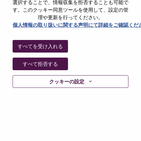
選択することで、情報収集を拒否することも可能で
パスワードをリセットください
E-mail
*
す。このクッキー同意ツールを使用して、設定の管
理や更新を行ってください。
個人情報の取り扱いに関する声明にて詳細をご確認くだ
Continue
すべてを受け入れる
Go Back
すべて拒否する
クッキーの設定
Lenovo.com
Privacy
|
Terms of use
|
FAQs
Follow
WeAreLenovo
|
Cookie Consent Tool
© 2026 Lenovo. All rights reserved