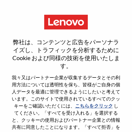
Menu
Reset password
弊社は、コンテンツと広告をパーソナラ
イズし、トラフィックを分析するために
Cookie および同様の技術を使用いたしま
本当にパスワードをリセットします
す。
か？
我々又はパートナー企業が収集するデータとその利
用方法については透明性を保ち、皆様がご自身の個
Enter the email address associated with your
人データを最適に管理できるようにしたいと考えて
account, then click "Continue".
います。このサイトで使用されているすべてのクッ
キーをご確認いただくには、
こちらをクリック
し
パスワードをリセットするためにリンクを
てください。「すべてを受け入れる」を選択する
emailに送ります
と、クッキーの使用およびパートナー企業との情報
共有に同意したことになります。「すべて拒否」を