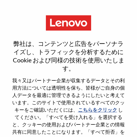
Menu
Smarter takes you
弊社は、コンテンツと広告をパーソナラ
イズし、トラフィックを分析するために
どこから始めるべきか、お分かりになりますか。
Cookie および同様の技術を使用いたしま
す。
おススメ情報を入手
我々又はパートナー企業が収集するデータとその利
用方法については透明性を保ち、皆様がご自身の個
Search for open positions
人データを最適に管理できるようにしたいと考えて
います。このサイトで使用されているすべてのクッ
Search for open positions
キーをご確認いただくには、
こちらをクリック
し
1-10 of 233 jobs
次>>
Sort by
1
2
3
4
5
6
てください。「すべてを受け入れる」を選択する
と、クッキーの使用およびパートナー企業との情報
共有に同意したことになります。「すべて拒否」を