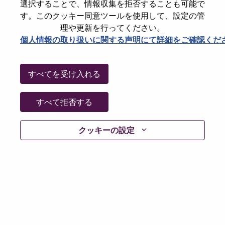
選択することで、情報収集を拒否することも可能で
Accounts Receivable Senior Coordinator
す。このクッキー同意ツールを使用して、設定の管
(maternity backfill)
理や更新を行ってください。
Accounting/Finance
個人情報の取り扱いに関する声明にて詳細をご確認くだ
Slovakia, Bratislavský kraj, Bratislava
Req #: WD00103520
Posted 07-Aug-2026
すべてを受け入れる
Apply
Shar
すべて拒否する
クッキーの設定
SSG Customer Experience Specialist
Customer Experience
Slovakia, Bratislavský kraj, Bratislava
Req #: WD00102728
Posted 07-Aug-2026
Apply
Shar