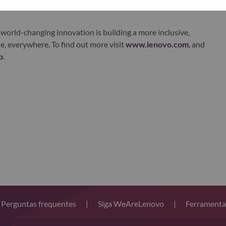
world-changing innovation is building a more inclusive,
e, everywhere. To find out more visit
www.lenovo.com
, and
b
.
Perguntas frequentes
|
Siga WeAreLenovo
|
Ferramenta