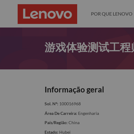
POR QUE LENOVO
游戏体验测试工程
Informação geral
Sol. Nº:
100016968
Área De Carreira:
Engenharia
País/Região:
China
Estado:
Hubei