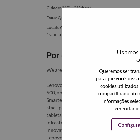
Cidade:
武汉（Wuhan）
Data:
Quarta, Maio 20, 2026
Locais Adicionais
:
* China
Usamos c
Por que trabalhar na Len
c
We are Lenovo. We do what we say. We o
Queremos ser trans
para que você possa 
Lenovo is a US$83 billion revenue global t
cookies utilizados
500, and serving millions of customers every
compartilhamento d
Smarter Technology for All, Lenovo has built
informações selec
stack portfolio of AI-enabled, AI-ready, an
gerenciar o
tablets), infrastructure (server, storage, 
infrastructure), software, solutions, and s
Configur
innovation is building a more equitable, tr
Lenovo is listed on the Hong Kong stock e