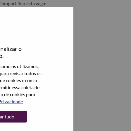
Compartilhar esta vaga:
Compartilhar 游戏体验测试工程师 no LinkedIn
Compartilhar 游戏体验测试工程师 com um amigo por email
Vagas semelhantes
AI Wearable BB Engineer
nalizar o
武汉（Wuhan）, Hubei, China,
o.
como os utilizamos,
IT应用运维工程师
para revisar todos os
武汉（Wuhan）, Hubei, China,
 de cookies e com o
itir essa coleta de
Veja todos
to de cookies para
Privacidade
.
tar tudo