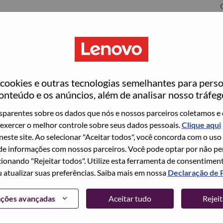
ookies e outras tecnologias semelhantes para perso
ovo
onteúdo e os anúncios, além de analisar nosso tráfeg
wn what we do. We WOW our customers.
parentes sobre os dados que nós e nossos parceiros coletamos e 
exercer o melhor controle sobre seus dados pessoais.
Clique aqui
echnology powerhouse, ranked #153 in the Fortune Global
 neste site. Ao selecionar "Aceitar todos", você concorda com o uso
 day in 180 markets. Focused on a bold vision to deliver
e informações com nossos parceiros. Você pode optar por não perm
 on its success as the world’s largest PC company with a full-
ionando "Rejeitar todos". Utilize esta ferramenta de consentimen
d AI-optimized devices (PCs, workstations, smartphones,
u atualizar suas preferências. Saiba mais em nossa
Declaração de 
edge, high performance computing and software defined
ervices. Lenovo’s continued investment in world-changing
ações avançadas
Aceitar tudo
Rejei
ustworthy, and smarter future for everyone, everywhere.
xchange under Lenovo Group Limited (HKSE: 992) (ADR: