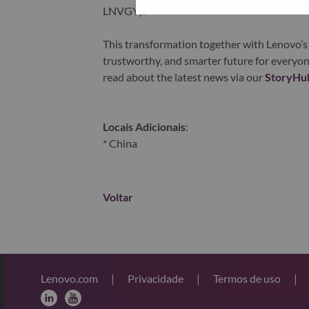
LNVGY).
This transformation together with Lenovo’s 
trustworthy, and smarter future for everyon
read about the latest news via our
StoryHu
Locais Adicionais
:
* China
Voltar
Lenovo.com
|
Privacidade
|
Termos de uso
|