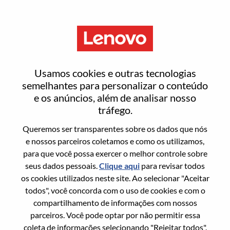
Menu
平板硬件项目管理
Usamos cookies e outras tecnologias
semelhantes para personalizar o conteúdo
e os anúncios, além de analisar nosso
tráfego.
Queremos ser transparentes sobre os dados que nós
Informação geral
e nossos parceiros coletamos e como os utilizamos,
para que você possa exercer o melhor controle sobre
Sol. Nº:
100017164
seus dados pessoais.
Clique aqui
para revisar todos
Área De Carreira:
Gerenciamento de projetos
os cookies utilizados neste site. Ao selecionar "Aceitar
todos", você concorda com o uso de cookies e com o
País/Região:
China
compartilhamento de informações com nossos
Estado:
Shanghai
parceiros. Você pode optar por não permitir essa
Cidade:
上海（Shanghai）
coleta de informações selecionando "Rejeitar todos".