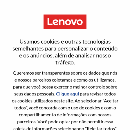
Menu
商业化运营高级主管
Usamos cookies e outras tecnologias
semelhantes para personalizar o conteúdo
e os anúncios, além de analisar nosso
tráfego.
Queremos ser transparentes sobre os dados que nós
Informação geral
e nossos parceiros coletamos e como os utilizamos,
para que você possa exercer o melhor controle sobre
Sol. Nº:
WD00101069
seus dados pessoais.
Clique aqui
para revisar todos
Área De Carreira:
Gerenciamento de produtos
os cookies utilizados neste site. Ao selecionar "Aceitar
todos", você concorda com o uso de cookies e com o
País/Região:
China
compartilhamento de informações com nossos
Estado:
Beijing
parceiros. Você pode optar por não permitir essa
Cidade:
北京（Beijing）
coleta de informações selecionando "Rejeitar todos".