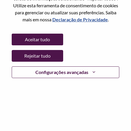
Utilize esta ferramenta de consentimento de cookies
Data:
Quarta, Junho 17, 2026
para gerenciar ou atualizar suas preferências. Saiba
Horário De Trabalho:
Full-time
mais em nossa
Declaração de Privacidade
.
Locais Adicionais
:
* China - Beijing - 北京（Beijing）
Aceitar tudo
Por que trabalhar na Lenovo
Rejeitar tudo
We are Lenovo. We do what we say. We own what we do.
Configurações avançadas
We WOW our customers.
Lenovo is a US$83 billion revenue global technology
powerhouse, ranked #153 in the Fortune Global 500, and
serving millions of customers every day in 180 markets.
Focused on a bold vision to deliver Smarter Technology
for All, Lenovo has built on its success as the world’s
largest PC company with a full-stack portfolio of AI-
enabled, AI-ready, and AI-optimized devices (PCs,