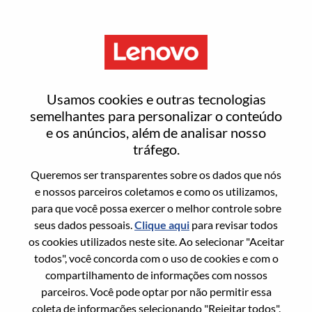
Menu
AI Developer
Usamos cookies e outras tecnologias
semelhantes para personalizar o conteúdo
e os anúncios, além de analisar nosso
tráfego.
Queremos ser transparentes sobre os dados que nós
Informação geral
e nossos parceiros coletamos e como os utilizamos,
para que você possa exercer o melhor controle sobre
Sol. Nº:
100016979
seus dados pessoais.
Clique aqui
para revisar todos
Área De Carreira:
Engenharia
os cookies utilizados neste site. Ao selecionar "Aceitar
todos", você concorda com o uso de cookies e com o
País/Região:
República Tcheca
compartilhamento de informações com nossos
Estado:
Praha
parceiros. Você pode optar por não permitir essa
Cidade:
Prague 7
coleta de informações selecionando "Rejeitar todos".