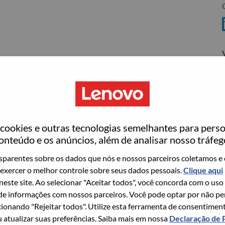
C
ovo
wn what we do. We WOW our customers.
ookies e outras tecnologias semelhantes para perso
echnology powerhouse, ranked #153 in the Fortune Global
onteúdo e os anúncios, além de analisar nosso tráfeg
 day in 180 markets. Focused on a bold vision to deliver
parentes sobre os dados que nós e nossos parceiros coletamos e 
 on its success as the world’s largest PC company with a full-
exercer o melhor controle sobre seus dados pessoais.
Clique aqui
d AI-optimized devices (PCs, workstations, smartphones,
 neste site. Ao selecionar "Aceitar todos", você concorda com o uso
edge, high performance computing and software defined
e informações com nossos parceiros. Você pode optar por não perm
ervices. Lenovo’s continued investment in world-changing
ionando "Rejeitar todos". Utilize esta ferramenta de consentimen
ustworthy, and smarter future for everyone, everywhere.
u atualizar suas preferências. Saiba mais em nossa
Declaração de 
xchange under Lenovo Group Limited (HKSE: 992) (ADR: