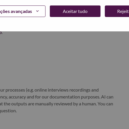
ações avançadas
Aceitar tudo
Rejei
world-changing innovation is building a more inclusive,
e, everywhere. To find out more visit
www.lenovo.com
, and
b
.
r processes (e.g. online interviews recordings and
ciency, accuracy and for our documentation purposes. AI can
at the outputs are manually reviewed by a human. You can
question.