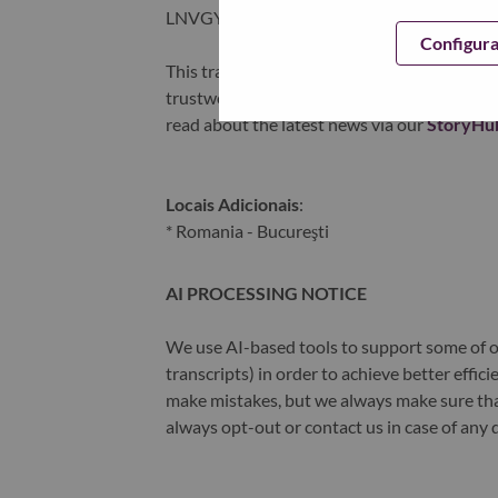
LNVGY).
Configur
This transformation together with Lenovo’s 
trustworthy, and smarter future for everyon
read about the latest news via our
StoryHu
Locais Adicionais
:
* Romania - Bucureşti
AI PROCESSING NOTICE
We use AI-based tools to support some of ou
transcripts) in order to achieve better effi
make mistakes, but we always make sure th
always opt-out or contact us in case of any 