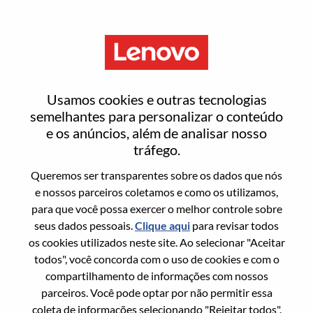
Menu
AI Solutions Architect, Agentic
Usamos cookies e outras tecnologias
AI
semelhantes para personalizar o conteúdo
e os anúncios, além de analisar nosso
tráfego.
Queremos ser transparentes sobre os dados que nós
e nossos parceiros coletamos e como os utilizamos,
para que você possa exercer o melhor controle sobre
Informação geral
seus dados pessoais.
Clique aqui
para revisar todos
os cookies utilizados neste site. Ao selecionar "Aceitar
Sol. Nº:
WD00099193
todos", você concorda com o uso de cookies e com o
Área De Carreira:
Inteligência artificial
compartilhamento de informações com nossos
parceiros. Você pode optar por não permitir essa
País/Região:
Estados Unidos da América
coleta de informações selecionando "Rejeitar todos".