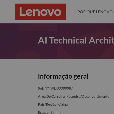
POR QUE LENOVO
AI Technical Archi
Informação geral
Sol. Nº:
WD00099987
Área De Carreira:
Pesquisa/Desenvolvimento
País/Região:
China
Estado:
Beijing