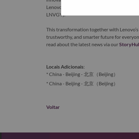
Lenovo is listed on the Hong Kong stock e
LNVGY).
This transformation together with Lenovo’s 
trustworthy, and smarter future for everyon
read about the latest news via our
StoryHu
Locais Adicionais
:
* China - Beijing - 北京（Beijing）
* China - Beijing - 北京（Beijing）
Voltar