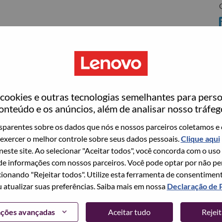
C
ookies e outras tecnologias semelhantes para perso
ovo
onteúdo e os anúncios, além de analisar nosso tráfeg
wn what we do. We WOW our customers.
parentes sobre os dados que nós e nossos parceiros coletamos e 
exercer o melhor controle sobre seus dados pessoais.
Clique aqui
echnology powerhouse, ranked #196 in the Fortune Global
 neste site. Ao selecionar "Aceitar todos", você concorda com o uso
 day in 180 markets. Focused on a bold vision to deliver
e informações com nossos parceiros. Você pode optar por não perm
 on its success as the world’s largest PC company with a full-
ionando "Rejeitar todos". Utilize esta ferramenta de consentimen
d AI-optimized devices (PCs, workstations, smartphones,
u atualizar suas preferências. Saiba mais em nossa
Declaração de 
edge, high performance computing and software defined
ervices. Lenovo’s continued investment in world-changing
ações avançadas
Aceitar tudo
Rejei
ustworthy, and smarter future for everyone, everywhere.