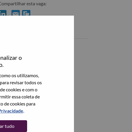
Compartilhar esta vaga:
ompartilhar AI technical Architect no LinkedIn
Compartilhar AI technical Architect com um amigo por emai
Vagas semelhantes
Staff Researcher, Algorithm
北京（Beijing）, Beijing, China,
nalizar o
o.
AI可持续计算资深研究员
北京（Beijing）, Beijing, China,
como os utilizamos,
para revisar todos os
高级BMC/RMC研发工程师
 de cookies e com o
北京（Beijing）, Beijing, China,
itir essa coleta de
to de cookies para
Veja todos
Privacidade
.
tar tudo