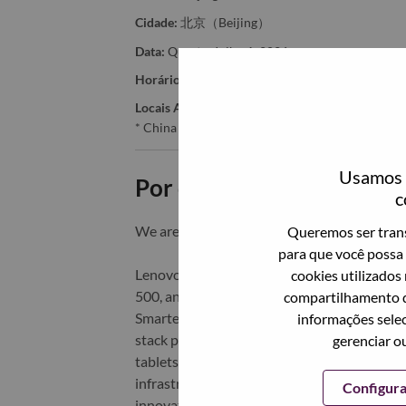
Cidade:
北京（Beijing）
Data:
Quarta, Julho 1, 2026
Horário De Trabalho:
Full-time
Locais Adicionais
:
* China - Beijing - 北京（Beijing）
Usamos c
Por que trabalhar na Len
c
We are Lenovo. We do what we say. We o
Queremos ser trans
para que você possa 
Lenovo is a US$83 billion revenue global t
cookies utilizados
500, and serving millions of customers every
compartilhamento d
Smarter Technology for All, Lenovo has built
informações selec
stack portfolio of AI-enabled, AI-ready, an
gerenciar o
tablets), infrastructure (server, storage, 
infrastructure), software, solutions, and s
Configur
innovation is building a more equitable, tr