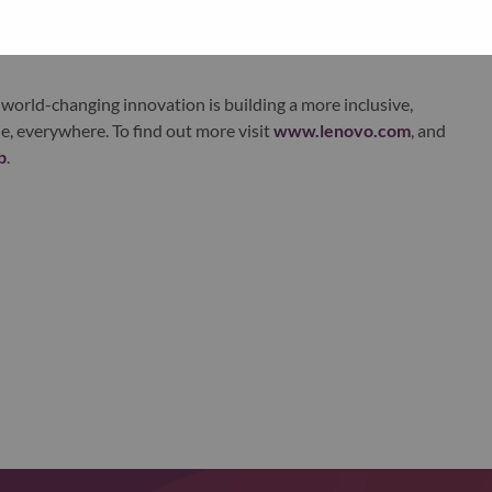
xchange under Lenovo Group Limited (HKSE: 992) (ADR:
world-changing innovation is building a more inclusive,
e, everywhere. To find out more visit
www.lenovo.com
, and
b
.