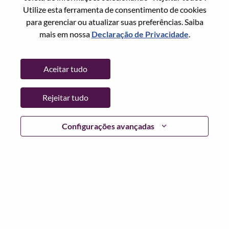
Estado:
Shanghai
Utilize esta ferramenta de consentimento de cookies
Cidade:
上海（Shanghai）
para gerenciar ou atualizar suas preferências. Saiba
Data:
Domingo, Junho 21, 2026
mais em nossa
Declaração de Privacidade
.
Locais Adicionais
:
* China
Aceitar tudo
Por que trabalhar na Lenovo
Rejeitar tudo
We are Lenovo. We do what we say. We own what we do.
Configurações avançadas
We WOW our customers.
Lenovo is a US$83 billion revenue global technology
powerhouse, ranked #153 in the Fortune Global 500, and
serving millions of customers every day in 180 markets.
Focused on a bold vision to deliver Smarter Technology
for All, Lenovo has built on its success as the world’s
largest PC company with a full-stack portfolio of AI-