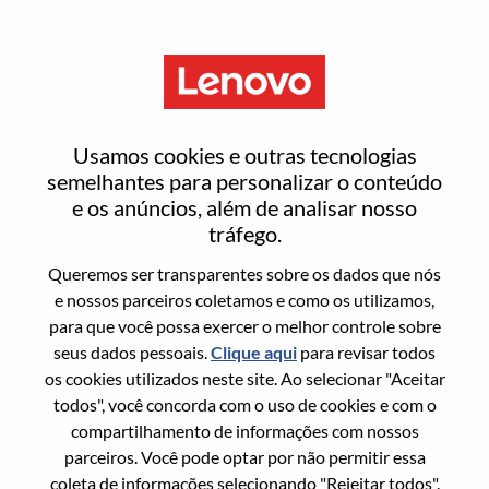
Menu
AI Wearable Software
Usamos cookies e outras tecnologias
Technical Planning
semelhantes para personalizar o conteúdo
e os anúncios, além de analisar nosso
tráfego.
Queremos ser transparentes sobre os dados que nós
e nossos parceiros coletamos e como os utilizamos,
para que você possa exercer o melhor controle sobre
Informação geral
seus dados pessoais.
Clique aqui
para revisar todos
os cookies utilizados neste site. Ao selecionar "Aceitar
Sol. Nº:
100017216
todos", você concorda com o uso de cookies e com o
Área De Carreira:
Gerenciamento de projetos
compartilhamento de informações com nossos
parceiros. Você pode optar por não permitir essa
País/Região:
China
coleta de informações selecionando "Rejeitar todos".