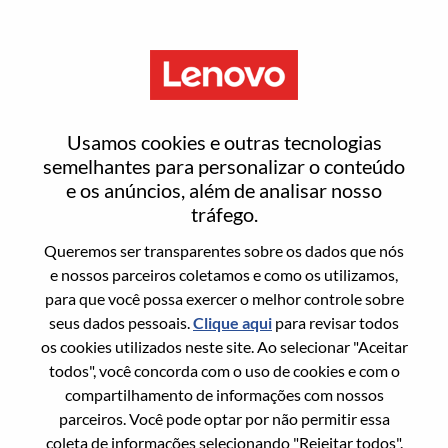
Menu
Client Relationship Manager
Usamos cookies e outras tecnologias
semelhantes para personalizar o conteúdo
e os anúncios, além de analisar nosso
tráfego.
Queremos ser transparentes sobre os dados que nós
Informação geral
e nossos parceiros coletamos e como os utilizamos,
para que você possa exercer o melhor controle sobre
Sol. Nº:
WD00100113
seus dados pessoais.
Clique aqui
para revisar todos
Área De Carreira:
Vendas
os cookies utilizados neste site. Ao selecionar "Aceitar
todos", você concorda com o uso de cookies e com o
País/Região:
Japão
compartilhamento de informações com nossos
Estado:
Tokyo
parceiros. Você pode optar por não permitir essa
Cidade:
Chiyoda-Ku
coleta de informações selecionando "Rejeitar todos".