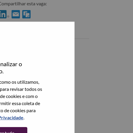
Compartilhar esta vaga:
Compartilhar Android应用开发工程师 no LinkedIn
Compartilhar Android应用开发工程师 com um amigo por em
Vagas semelhantes
AI产品经理
武汉（Wuhan）, Hubei, China,
nalizar o
Android 性能优化工程师
o.
武汉（Wuhan）, Hubei, China,
como os utilizamos,
Android Framework 性能工程师
para revisar todos os
武汉（Wuhan）, Hubei, China,
 de cookies e com o
itir essa coleta de
Android Framework 高级工程师
to de cookies para
武汉（Wuhan）, Hubei, China,
Privacidade
.
Veja todos
tar tudo