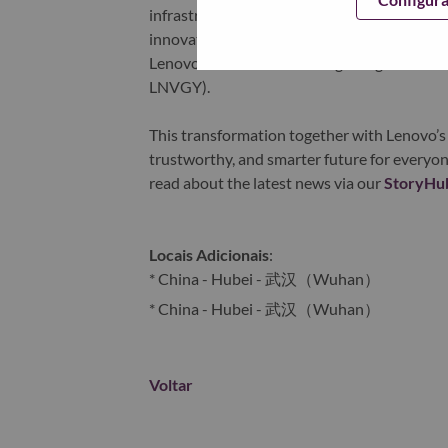
infrastructure), software, solutions, and s
innovation is building a more equitable, tr
Lenovo is listed on the Hong Kong stock e
LNVGY).
This transformation together with Lenovo’s 
trustworthy, and smarter future for everyon
read about the latest news via our
StoryHu
Locais Adicionais
:
* China - Hubei - 武汉（Wuhan）
* China - Hubei - 武汉（Wuhan）
Voltar