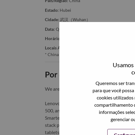
País/Região:
China
Estado:
Hubei
Cidade:
武汉（Wuhan）
Data:
Quinta, Maio 21, 2026
Horário De Trabalho:
Full-time
Locais Adicionais
:
* China - Hubei - 武汉（Wuhan）
Usamos c
c
Por que trabalhar na Len
Queremos ser trans
We are Lenovo. We do what we say. We o
para que você possa 
cookies utilizados
Lenovo is a US$83 billion revenue global t
compartilhamento d
500, and serving millions of customers every
informações selec
Smarter Technology for All, Lenovo has built
gerenciar o
stack portfolio of AI-enabled, AI-ready, an
tablets), infrastructure (server, storage, 
Configur