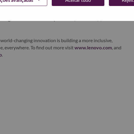
ervices. Lenovo’s continued investment in world-changing
ustworthy, and smarter future for everyone, everywhere.
xchange under Lenovo Group Limited (HKSE: 992) (ADR:
world-changing innovation is building a more inclusive,
e, everywhere. To find out more visit
www.lenovo.com
, and
b
.