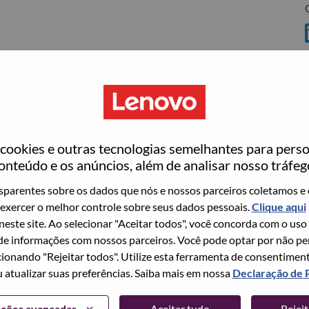
ookies e outras tecnologias semelhantes para perso
onteúdo e os anúncios, além de analisar nosso tráfeg
ovo
parentes sobre os dados que nós e nossos parceiros coletamos e 
wn what we do. We WOW our customers.
exercer o melhor controle sobre seus dados pessoais.
Clique aqui
 neste site. Ao selecionar "Aceitar todos", você concorda com o uso
echnology powerhouse, ranked #196 in the Fortune Global
e informações com nossos parceiros. Você pode optar por não perm
 day in 180 markets. Focused on a bold vision to deliver
ionando "Rejeitar todos". Utilize esta ferramenta de consentimen
 on its success as the world’s largest PC company with a full-
u atualizar suas preferências. Saiba mais em nossa
Declaração de 
d AI-optimized devices (PCs, workstations, smartphones,
edge, high performance computing and software defined
ações avançadas
Aceitar tudo
Rejei