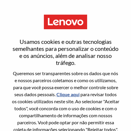
Menu
Advisory Researcher, Hybrid
Usamos cookies e outras tecnologias
Cloud Security
semelhantes para personalizar o conteúdo
e os anúncios, além de analisar nosso
tráfego.
Queremos ser transparentes sobre os dados que nós
e nossos parceiros coletamos e como os utilizamos,
para que você possa exercer o melhor controle sobre
Informação geral
seus dados pessoais.
Clique aqui
para revisar todos
os cookies utilizados neste site. Ao selecionar "Aceitar
Sol. Nº:
WD00101994
todos", você concorda com o uso de cookies e com o
Área De Carreira:
Pesquisa/Desenvolvimento
compartilhamento de informações com nossos
parceiros. Você pode optar por não permitir essa
País/Região:
Israel
coleta de informações selecionando "Rejeitar todos".