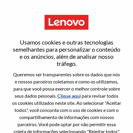
Menu
Advisory UX Designer -
Usamos cookies e outras tecnologias
Conversation Experience
semelhantes para personalizar o conteúdo
e os anúncios, além de analisar nosso
tráfego.
Queremos ser transparentes sobre os dados que nós
e nossos parceiros coletamos e como os utilizamos,
para que você possa exercer o melhor controle sobre
Informação geral
seus dados pessoais.
Clique aqui
para revisar todos
os cookies utilizados neste site. Ao selecionar "Aceitar
Sol. Nº:
WD00099028
todos", você concorda com o uso de cookies e com o
Área De Carreira:
Engenharia de Hardware
compartilhamento de informações com nossos
parceiros. Você pode optar por não permitir essa
País/Região:
Estados Unidos da América
coleta de informações selecionando "Rejeitar todos".