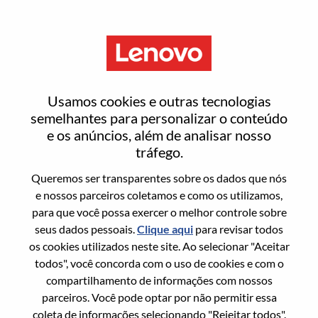
Menu
Alternant - ISR Commercial
Usamos cookies e outras tecnologias
B2C
semelhantes para personalizar o conteúdo
e os anúncios, além de analisar nosso
tráfego.
Queremos ser transparentes sobre os dados que nós
e nossos parceiros coletamos e como os utilizamos,
para que você possa exercer o melhor controle sobre
Informação geral
seus dados pessoais.
Clique aqui
para revisar todos
os cookies utilizados neste site. Ao selecionar "Aceitar
Sol. Nº:
WD00099007
todos", você concorda com o uso de cookies e com o
Área De Carreira:
Vendas
compartilhamento de informações com nossos
parceiros. Você pode optar por não permitir essa
País/Região:
França
coleta de informações selecionando "Rejeitar todos".