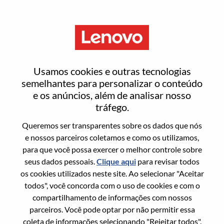
Menu
Analista De Desenvolvimento
Usamos cookies e outras tecnologias
De Negócios
semelhantes para personalizar o conteúdo
e os anúncios, além de analisar nosso
tráfego.
Queremos ser transparentes sobre os dados que nós
e nossos parceiros coletamos e como os utilizamos,
para que você possa exercer o melhor controle sobre
Informação geral
seus dados pessoais.
Clique aqui
para revisar todos
os cookies utilizados neste site. Ao selecionar "Aceitar
Sol. Nº:
WD00100743
todos", você concorda com o uso de cookies e com o
Área De Carreira:
Gerenciamento de produtos
compartilhamento de informações com nossos
parceiros. Você pode optar por não permitir essa
País/Região:
Brasil
coleta de informações selecionando "Rejeitar todos".