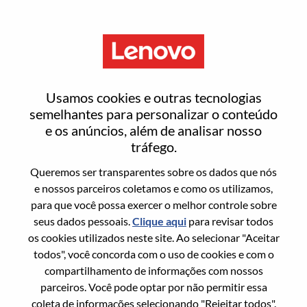
Menu
Associado De Vendas Jr. (Vaga
Usamos cookies e outras tecnologias
Afirmativa Para PCD)
semelhantes para personalizar o conteúdo
e os anúncios, além de analisar nosso
tráfego.
Queremos ser transparentes sobre os dados que nós
e nossos parceiros coletamos e como os utilizamos,
para que você possa exercer o melhor controle sobre
Informação geral
seus dados pessoais.
Clique aqui
para revisar todos
os cookies utilizados neste site. Ao selecionar "Aceitar
Sol. Nº:
WD00099973
todos", você concorda com o uso de cookies e com o
Área De Carreira:
Vendas
compartilhamento de informações com nossos
parceiros. Você pode optar por não permitir essa
País/Região:
Brasil
coleta de informações selecionando "Rejeitar todos".