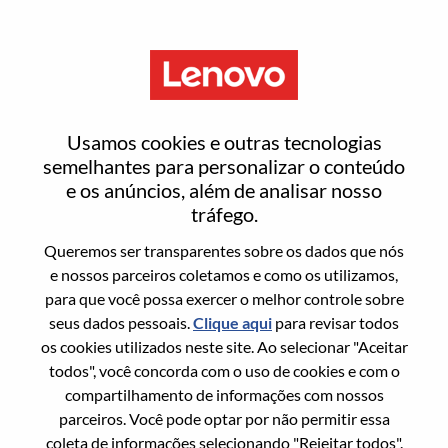
Menu
B2B Software & Monetization
Usamos cookies e outras tecnologias
Product Marketing Specialist
semelhantes para personalizar o conteúdo
e os anúncios, além de analisar nosso
tráfego.
Queremos ser transparentes sobre os dados que nós
e nossos parceiros coletamos e como os utilizamos,
para que você possa exercer o melhor controle sobre
Informação geral
seus dados pessoais.
Clique aqui
para revisar todos
os cookies utilizados neste site. Ao selecionar "Aceitar
Sol. Nº:
WD00100131
todos", você concorda com o uso de cookies e com o
Área De Carreira:
Marketing
compartilhamento de informações com nossos
parceiros. Você pode optar por não permitir essa
País/Região:
Brasil
coleta de informações selecionando "Rejeitar todos".