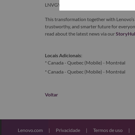
LNVGY).
This transformation together with Lenovo’s 
trustworthy, and smarter future for everyon
read about the latest news via our
StoryHu
Locais Adicionais
:
* Canada - Quebec (Mobile) - Montréal
* Canada - Quebec (Mobile) - Montréal
Voltar
Lenovo.com
|
Privacidade
|
Termos de uso
|