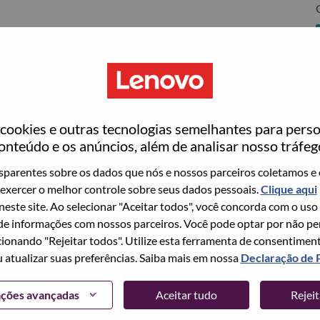
C
ovo
ookies e outras tecnologias semelhantes para perso
onteúdo e os anúncios, além de analisar nosso tráfeg
wn what we do. We WOW our customers.
parentes sobre os dados que nós e nossos parceiros coletamos e 
exercer o melhor controle sobre seus dados pessoais.
Clique aqui
echnology powerhouse, ranked #153 in the Fortune Global
 neste site. Ao selecionar "Aceitar todos", você concorda com o uso
 day in 180 markets. Focused on a bold vision to deliver
e informações com nossos parceiros. Você pode optar por não perm
 on its success as the world’s largest PC company with a full-
ionando "Rejeitar todos". Utilize esta ferramenta de consentimen
d AI-optimized devices (PCs, workstations, smartphones,
u atualizar suas preferências. Saiba mais em nossa
Declaração de 
edge, high performance computing and software defined
ervices. Lenovo’s continued investment in world-changing
ações avançadas
Aceitar tudo
Rejei
ustworthy, and smarter future for everyone, everywhere.
xchange under Lenovo Group Limited (HKSE: 992) (ADR: