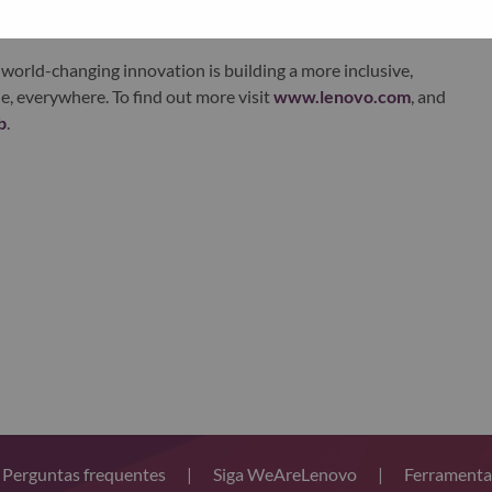
world-changing innovation is building a more inclusive,
e, everywhere. To find out more visit
www.lenovo.com
, and
b
.
Perguntas frequentes
|
Siga WeAreLenovo
|
Ferramenta