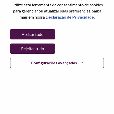
Estado:
North Carolina
Utilize esta ferramenta de consentimento de cookies
Cidade:
Morrisville
para gerenciar ou atualizar suas preferências. Saiba
Data:
Sexta, Junho 26, 2026
mais em nossa
Declaração de Privacidade
.
Horário De Trabalho:
Full-time
Locais Adicionais
:
Aceitar tudo
* United States of America - North Carolina - Morrisville
Rejeitar tudo
Por que trabalhar na Lenovo
Configurações avançadas
We are Lenovo. We do what we say. We own what we do.
We WOW our customers.
Lenovo is a US$83 billion revenue global technology
powerhouse, ranked #153 in the Fortune Global 500, and
serving millions of customers every day in 180 markets.
Focused on a bold vision to deliver Smarter Technology
for All, Lenovo has built on its success as the world’s