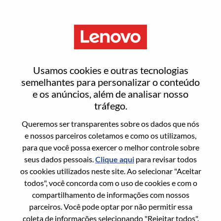
Menu
Business Development
Usamos cookies e outras tecnologias
Manager
semelhantes para personalizar o conteúdo
e os anúncios, além de analisar nosso
tráfego.
Queremos ser transparentes sobre os dados que nós
e nossos parceiros coletamos e como os utilizamos,
para que você possa exercer o melhor controle sobre
Informação geral
seus dados pessoais.
Clique aqui
para revisar todos
os cookies utilizados neste site. Ao selecionar "Aceitar
Sol. Nº:
WD00101488
todos", você concorda com o uso de cookies e com o
Área De Carreira:
Suporte a vendas
compartilhamento de informações com nossos
parceiros. Você pode optar por não permitir essa
País/Região:
Estados Unidos da América
coleta de informações selecionando "Rejeitar todos".