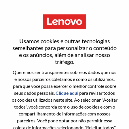
Menu
Business Development And
Usamos cookies e outras tecnologias
Benchmark Operations Lead
semelhantes para personalizar o conteúdo
e os anúncios, além de analisar nosso
tráfego.
Queremos ser transparentes sobre os dados que nós
e nossos parceiros coletamos e como os utilizamos,
para que você possa exercer o melhor controle sobre
Informação geral
seus dados pessoais.
Clique aqui
para revisar todos
os cookies utilizados neste site. Ao selecionar "Aceitar
Sol. Nº:
WD00101044
todos", você concorda com o uso de cookies e com o
Área De Carreira:
Suporte a vendas
compartilhamento de informações com nossos
parceiros. Você pode optar por não permitir essa
País/Região:
Índia
coleta de informações selecionando "Rejeitar todos".