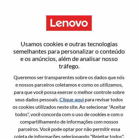
Menu
Camera Tuning
Usamos cookies e outras tecnologias
semelhantes para personalizar o conteúdo
e os anúncios, além de analisar nosso
tráfego.
Queremos ser transparentes sobre os dados que nós
Informação geral
e nossos parceiros coletamos e como os utilizamos,
para que você possa exercer o melhor controle sobre
Sol. Nº:
100017213
seus dados pessoais.
Clique aqui
para revisar todos
Área De Carreira:
Engenharia
os cookies utilizados neste site. Ao selecionar "Aceitar
todos", você concorda com o uso de cookies e com o
País/Região:
China
compartilhamento de informações com nossos
Estado:
Shanghai
parceiros. Você pode optar por não permitir essa
Cidade:
上海（Shanghai）
coleta de informações selecionando "Rejeitar todos".